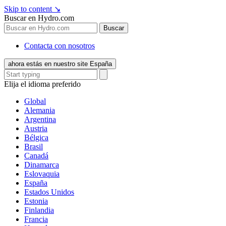
Skip to content
↘
Buscar en Hydro.com
Buscar
Contacta con nosotros
ahora estás en nuestro site España
Elija el idioma preferido
Global
Alemania
Argentina
Austria
Bélgica
Brasil
Canadá
Dinamarca
Eslovaquia
España
Estados Unidos
Estonia
Finlandia
Francia