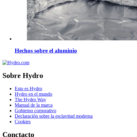
Hechos sobre el aluminio
Sobre Hydro
Esto es Hydro
Hydro en el mundo
The Hydro Way
Manual de la marca
Gobierno corporativo
Declaración sobre la esclavitud moderna
Cookies
Conctacto