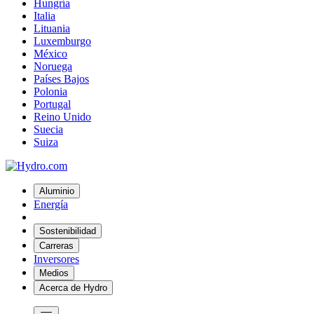
Hungría
Italia
Lituania
Luxemburgo
México
Noruega
Países Bajos
Polonia
Portugal
Reino Unido
Suecia
Suiza
Aluminio
Energía
Sostenibilidad
Carreras
Inversores
Medios
Acerca de Hydro