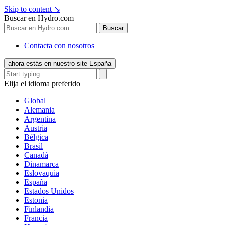
Skip to content
↘
Buscar en Hydro.com
Buscar
Contacta con nosotros
ahora estás en nuestro site España
Elija el idioma preferido
Global
Alemania
Argentina
Austria
Bélgica
Brasil
Canadá
Dinamarca
Eslovaquia
España
Estados Unidos
Estonia
Finlandia
Francia