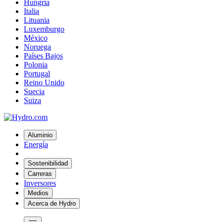
Hungría
Italia
Lituania
Luxemburgo
México
Noruega
Países Bajos
Polonia
Portugal
Reino Unido
Suecia
Suiza
Aluminio
Energía
Sostenibilidad
Carreras
Inversores
Medios
Acerca de Hydro