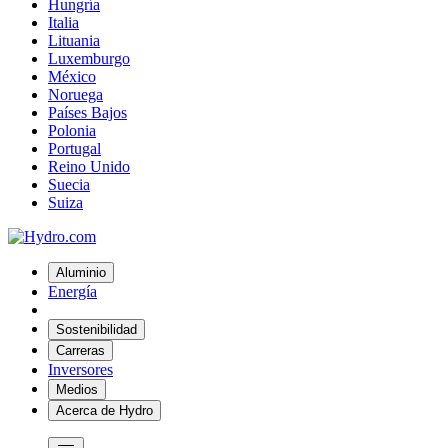
Hungría
Italia
Lituania
Luxemburgo
México
Noruega
Países Bajos
Polonia
Portugal
Reino Unido
Suecia
Suiza
Aluminio
Energía
Sostenibilidad
Carreras
Inversores
Medios
Acerca de Hydro