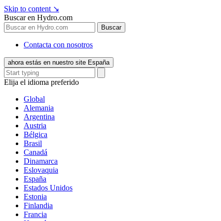
Skip to content
↘
Buscar en Hydro.com
Buscar
Contacta con nosotros
ahora estás en nuestro site España
Elija el idioma preferido
Global
Alemania
Argentina
Austria
Bélgica
Brasil
Canadá
Dinamarca
Eslovaquia
España
Estados Unidos
Estonia
Finlandia
Francia