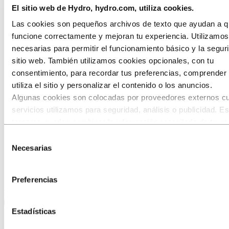
El sitio web de Hydro, hydro.com, utiliza cookies.
Las cookies son pequeños archivos de texto que ayudan a qu
funcione correctamente y mejoran tu experiencia. Utilizamo
necesarias para permitir el funcionamiento básico y la segur
sitio web. También utilizamos cookies opcionales, con tu
consentimiento, para recordar tus preferencias, comprende
utiliza el sitio y personalizar el contenido o los anuncios.
Algunas cookies son colocadas por proveedores externos c
¿Por qué usar aluminio en automóviles?
servicios utilizamos para seguridad, análisis o publicidad. E
terceros pueden combinar la información recopilada de tu us
El aluminio es ligero, fuerte y posee excelentes propiedades
de absorción de energía
nuestro sitio con otra información que les hayas proporcion
Selección
Optar por el aluminio equivale a coches más ligeros, menor
hayan recopilado a través de tu uso de sus servicios. El ter
Necesarias
de
consumo de combustible y menos emisiones
listado como responsable de una cookie de terceros es el
Con el aluminio el vehículo es más seguro, se puede diseñar
consentimiento
pensando en el desmontaje, y es 100% reciclable
Responsable del Tratamiento de los datos personales recopi
Preferencias
cada una de sus cookies. Puedes consultar quiénes son est
Contáctanos hoy mismo para hablar de tu proyecto de automoción
terceros en la lista de cookies que aparece más abajo.
Estadísticas