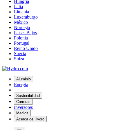
Hungría
Italia
Lituania
Luxemburgo
México
Noruega
Países Bajos
Polonia
Portugal
Reino Unido
Suecia
Suiza
Aluminio
Energía
Sostenibilidad
Carreras
Inversores
Medios
Acerca de Hydro