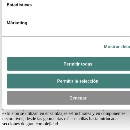
las compañías de seguros sobre nuestras aplicaciones en aluminio
Estadísticas
para estructuras de automóviles es la excelente absorción de energía
que presentan. Podemos hacer que tu coche sea más seguro.
Márketing
Mostrar deta
Permitir todas
Permitir la selección
Soluciones en aluminio para automóviles
Ofrecemos a los fabricantes de equipos originales (OEMs) y a sus
Denegar
excepcionales proveedores desde perfiles semiacabados hasta
soluciones prefabricadas. Los productos de laminación y de
extrusión se utilizan en ensamblajes estructurales y en componentes
decorativos; desde las geometrías más sencillas hasta intrincadas
secciones de gran complejidad.