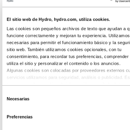
Sector naval y de altamar
Transporte
HVACR
El sitio web de Hydro, hydro.com, utiliza cookies.
Solar y energético
Diseño Industrial
Las cookies son pequeños archivos de texto que ayudan a qu
Infraestructuras
Electrónica
funcione correctamente y mejoran tu experiencia. Utilizamo
Ingeniería general
necesarias para permitir el funcionamiento básico y la segur
Sobre el aluminio
sitio web. También utilizamos cookies opcionales, con tu
Innovación e I+D
consentimiento, para recordar tus preferencias, comprende
Aluminio
utiliza el sitio y personalizar el contenido o los anuncios.
Industrias a las que servimos
Algunas cookies son colocadas por proveedores externos c
Automóviles
Carrocerías
servicios utilizamos para seguridad, análisis o publicidad. E
terceros pueden combinar la información recopilada de tu us
Piezas estructurales de
nuestro sitio con otra información que les hayas proporcion
Selección
hayan recopilado a través de tu uso de sus servicios. El ter
aluminio para carrocerías más
Necesarias
de
listado como responsable de una cookie de terceros es el
consentimiento
seguras
Responsable del Tratamiento de los datos personales recopi
Preferencias
cada una de sus cookies. Puedes consultar quiénes son est
terceros en la lista de cookies que aparece más abajo.
Una de las propiedades que más aprecian los fabricantes de coches y