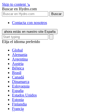
Skip to content
↘
Buscar en Hydro.com
Buscar
Contacta con nosotros
ahora estás en nuestro site España
Elija el idioma preferido
Global
Alemania
Argentina
Austria
Bélgica
Brasil
Canadá
Dinamarca
Eslovaquia
España
Estados Unidos
Estonia
Finlandia
Francia