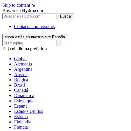
Skip to content
↘
Buscar en Hydro.com
Buscar
Contacta con nosotros
ahora estás en nuestro site España
Elija el idioma preferido
Global
Alemania
Argentina
Austria
Bélgica
Brasil
Canadá
Dinamarca
Eslovaquia
España
Estados Unidos
Estonia
Finlandia
Francia