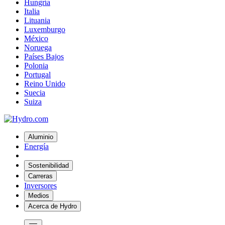
Hungría
Italia
Lituania
Luxemburgo
México
Noruega
Países Bajos
Polonia
Portugal
Reino Unido
Suecia
Suiza
Aluminio
Energía
Sostenibilidad
Carreras
Inversores
Medios
Acerca de Hydro