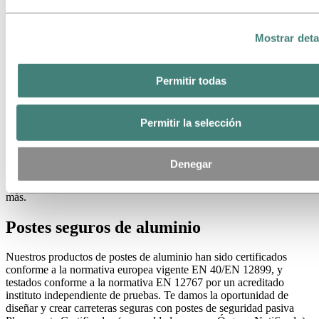
Mostrar deta
Permitir todas
Mantenimiento mínimo
Permitir la selección
Los productos de aluminio duran mucho y necesitan un
mantenimiento mínimo. Soportan bien las condiciones atmosféricas,
son resistentes a la corrosión y resultan inmunes a los efectos de los
Denegar
rayos UVA. Si a ello añadimos un tratamiento de la superficie con
un color o diseño determinado, el rendimiento se optimiza todavía
más.
Postes seguros de aluminio
Nuestros productos de postes de aluminio han sido certificados
conforme a la normativa europea vigente EN 40/EN 12899, y
testados conforme a la normativa EN 12767 por un acreditado
instituto independiente de pruebas. Te damos la oportunidad de
diseñar y crear carreteras seguras con postes de seguridad pasiva