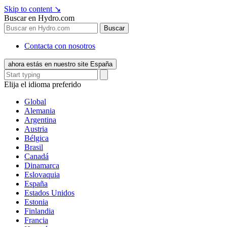
Skip to content
↘
Buscar en Hydro.com
Buscar
Contacta con nosotros
ahora estás en nuestro site España
Elija el idioma preferido
Global
Alemania
Argentina
Austria
Bélgica
Brasil
Canadá
Dinamarca
Eslovaquia
España
Estados Unidos
Estonia
Finlandia
Francia