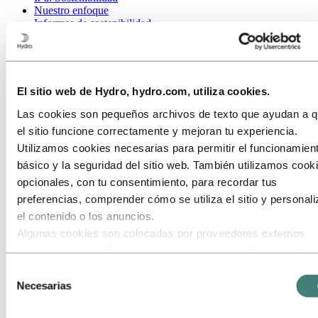
Nuestro enfoque
Informes de sostenibilidad
Hoja de ruta hacia cero emisiones netas
Ir a:
Carreras
Oportunidades de trabajo
Estudiantes y graduados
El sitio web de Hydro, hydro.com, utiliza cookies.
La vida en Hydro
Áreas profesionales
Las cookies son pequeños archivos de texto que ayudan a 
Conoce a nuestro equipo
el sitio funcione correctamente y mejoran tu experiencia.
Proceso de reclutamiento
Utilizamos cookies necesarias para permitir el funcionamien
Contacto y preguntas frecuentes
básico y la seguridad del sitio web. También utilizamos cook
Ir a:
Inversores
opcionales, con tu consentimiento, para recordar tus
Contactos para el inversor
preferencias, comprender cómo se utiliza el sitio y personali
Ir a:
Medios
el contenido o los anuncios.
Contacto Prensa
Algunas cookies son colocadas por proveedores externos
Noticias
Hydro de un vistazo
cuyos servicios utilizamos para seguridad, análisis o publici
Galería multimedia
Estos terceros pueden combinar la información recopilada de
Selección
uso de nuestro sitio con otra información que les hayas
Necesarias
Ir a:
Acerca de Hydro
de
Esto es Hydro
proporcionado o que hayan recopilado a través de tu uso de
consentimiento
Industrias que importan
servicios. El tercero listado como responsable de una cooki