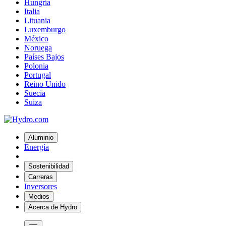
Hungría
Italia
Lituania
Luxemburgo
México
Noruega
Países Bajos
Polonia
Portugal
Reino Unido
Suecia
Suiza
Aluminio
Energía
Sostenibilidad
Carreras
Inversores
Medios
Acerca de Hydro