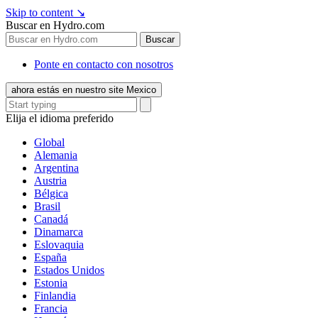
Skip to content
↘
Buscar en Hydro.com
Buscar
Ponte en contacto con nosotros
ahora estás en nuestro site Mexico
Elija el idioma preferido
Global
Alemania
Argentina
Austria
Bélgica
Brasil
Canadá
Dinamarca
Eslovaquia
España
Estados Unidos
Estonia
Finlandia
Francia