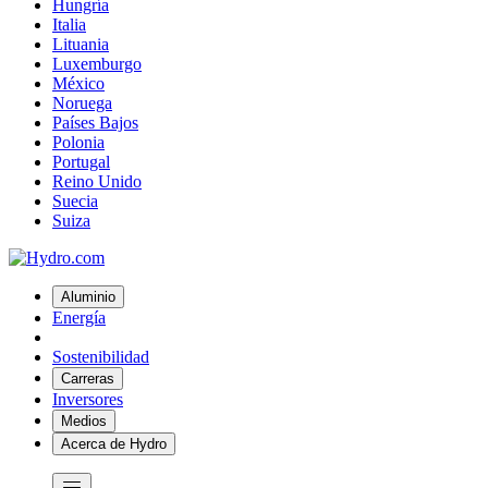
Hungría
Italia
Lituania
Luxemburgo
México
Noruega
Países Bajos
Polonia
Portugal
Reino Unido
Suecia
Suiza
Aluminio
Energía
Sostenibilidad
Carreras
Inversores
Medios
Acerca de Hydro