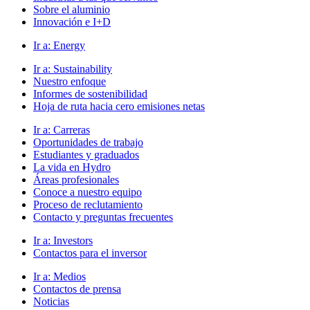
Sobre el aluminio
Innovación e I+D
Ir a:
Energy
Ir a:
Sustainability
Nuestro enfoque
Informes de sostenibilidad
Hoja de ruta hacia cero emisiones netas
Ir a:
Carreras
Oportunidades de trabajo
Estudiantes y graduados
La vida en Hydro
Áreas profesionales
Conoce a nuestro equipo
Proceso de reclutamiento
Contacto y preguntas frecuentes
Ir a:
Investors
Contactos para el inversor
Ir a:
Medios
Contactos de prensa
Noticias