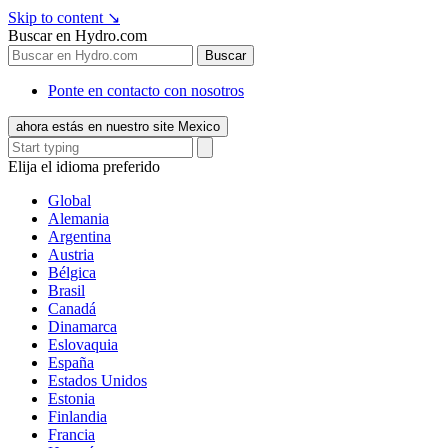
Skip to content
↘
Buscar en Hydro.com
Buscar
Ponte en contacto con nosotros
ahora estás en nuestro site Mexico
Elija el idioma preferido
Global
Alemania
Argentina
Austria
Bélgica
Brasil
Canadá
Dinamarca
Eslovaquia
España
Estados Unidos
Estonia
Finlandia
Francia