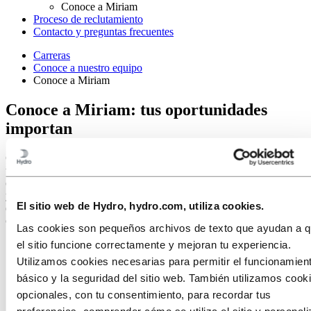
Conoce a Miriam
Proceso de reclutamiento
Contacto y preguntas frecuentes
Carreras
Conoce a nuestro equipo
Conoce a Miriam
Conoce a Miriam: tus oportunidades
importan
Cuando Miriam se quedó embarazada de su primer hijo, tuvo que
tomarse una baja para evitar el campo magnético de la sala de
electrólisis de Hydro Karmøy. Pero gracias a los recursos asignados
y a las medidas personalizadas, ahora puede seguir trabajando
El sitio web de Hydro, hydro.com, utiliza cookies.
durante su segundo embarazo, a la vez que adquiere experiencia en
otras áreas de Hydro.
Las cookies son pequeños archivos de texto que ayudan a 
el sitio funcione correctamente y mejoran tu experiencia.
Utilizamos cookies necesarias para permitir el funcionamien
básico y la seguridad del sitio web. También utilizamos cook
opcionales, con tu consentimiento, para recordar tus
preferencias, comprender cómo se utiliza el sitio y personali