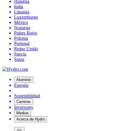
Hungría
Italia
Lituania
Luxemburgo
México
Noruega
Países Bajos
Polonia
Portugal
Reino Unido
Suecia
Suiza
Aluminio
Energía
Sostenibilidad
Carreras
Inversores
Medios
Acerca de Hydro