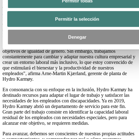
Permitir todas
Los ajustes se producen tras el reciente enfoque de Hydro Karmøy
en el programa FiftyFifty, que se centra principalmente en
promover
la diversidad, la inclusión y la pertenencia en el entorno laboral
. El
programa responde a la creciente conciencia de que las
Permitir la selección
desigualdades de género siguen estando generalizadas en la
sociedad, incluso en la vida laboral. La planta de aluminio de
Karmøy también enfrenta desafíos en este ámbito.
Denegar
"A pesar de nuestros esfuerzos, no hemos alcanzado todos los
objetivos de igualdad de género. Sin embargo, trabajamos
constantemente para cambiar y adaptar nuestra cultura empresarial y
crear un entorno laboral más inclusivo, lo que estoy convencido de
que estimulará el bienestar y la productividad de nuestros
empleados", afirma Arne-Martin Kjærland, gerente de planta de
Hydro Karmøy.
En consonancia con su enfoque en la inclusión, Hydro Karmøy ha
destinado recursos para adaptar el lugar de trabajo y satisfacer las
necesidades de los empleados con discapacidades. Ya en 2019,
Hydro Karmøy abrió un departamento de servicio para este fin.
Gran parte del trabajo consiste en identificar la capacidad laboral
residual de los empleados con necesidades especiales, pero para
alcanzar este objetivo, se requieren medidas.
Para avanzar, debemos ser conscientes de nuestras propias actitudes