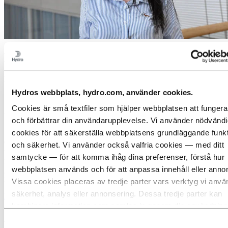
Möt Camila: Ett jobb där du är viktig
Roll:
Paralegalanalytiker
Hydros webbplats, hydro.com, använder cookies.
Anläggning:
Rio de Janeiro, Brasilien
Cookies är små textfiler som hjälper webbplatsen att fungera
Yrkesområde:
och förbättrar din användarupplevelse. Vi använder nödvänd
Rättslig
cookies för att säkerställa webbplatsens grundläggande funk
Camila är känd på kontoret som en medkännande kollega som
och säkerhet. Vi använder också valfria cookies — med ditt
förespråkar samarbete och lagarbete, och är inte rädd för att säga
samtycke — för att komma ihåg dina preferenser, förstå hur
ifrån och utmana status quo. Hon förkroppsligar Hydros kärnvärden
webbplatsen används och för att anpassa innehåll eller anno
genom sitt engagemang för en hälsosam arbetsmiljö och sin tid som
investeras i att bygga motståndskraft i sitt lokalsamhälle.
Vissa cookies placeras av tredje parter vars verktyg vi anvä
säkerhet, analys eller annonsering. Dessa tredje parter kan
Möt Camila
Se alla medarbetarprofiler
kombinera information som samlas in genom din användning
Karriärmöjligheter hos oss
webbplats med annan information som du har gett dem eller
Samtyckesval