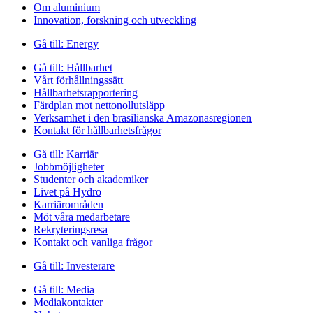
Om aluminium
Innovation, forskning och utveckling
Gå till:
Energy
Gå till:
Hållbarhet
Vårt förhållningssätt
Hållbarhetsrapportering
Färdplan mot nettonollutsläpp
Verksamhet i den brasilianska Amazonasregionen
Kontakt för hållbarhetsfrågor
Gå till:
Karriär
Jobbmöjligheter
Studenter och akademiker
Livet på Hydro
Karriärområden
Möt våra medarbetare
Rekryteringsresa
Kontakt och vanliga frågor
Gå till:
Investerare
Gå till:
Media
Mediakontakter