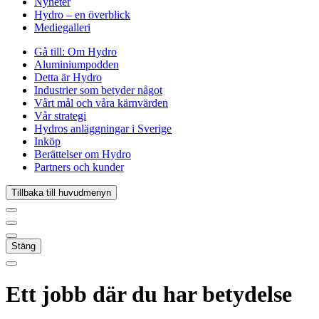
Nyheter
Hydro – en överblick
Mediegalleri
Gå till:
Om Hydro
Aluminiumpodden
Detta är Hydro
Industrier som betyder något
Vårt mål och våra kärnvärden
Vår strategi
Hydros anläggningar i Sverige
Inköp
Berättelser om Hydro
Partners och kunder
Tillbaka till huvudmenyn
Stäng
Ett jobb där du har betydelse