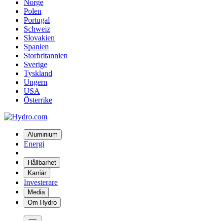
Norge
Polen
Portugal
Schweiz
Slovakien
Spanien
Storbritannien
Sverige
Tyskland
Ungern
USA
Österrike
Aluminium
Energi
Hållbarhet
Karriär
Investerare
Media
Om Hydro