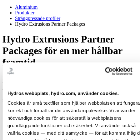
Aluminium
Produkter
Strängpressade profiler
Hydro Extrusions Partner Packages
Hydro Extrusions Partner
Packages för en mer hållbar
framtid
Hållbarhet kommer att bli en allt viktigare faktor de kommande fem
till sju åren på grund av ett förändrat kundbeteende. Dessutom
efterlyser European Green Deal en mer hållbar industri. Därmed
Hydros webbplats, hydro.com, använder cookies.
kommer kraven på hållbarhet att beröra varje företag, och detta kan
innebära en utmanande och tidskrävande resa. Är du redan på väg?
Cookies är små textfiler som hjälper webbplatsen att fungera
korrekt och förbättrar din användarupplevelse. Vi använder
nödvändiga cookies för att säkerställa webbplatsens
grundläggande funktioner och säkerhet. Vi använder också
valfria cookies — med ditt samtycke — för att komma ihåg d