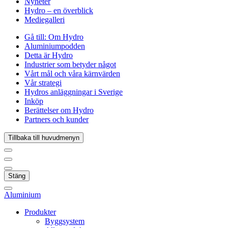
Nyheter
Hydro – en överblick
Mediegalleri
Gå till:
Om Hydro
Aluminiumpodden
Detta är Hydro
Industrier som betyder något
Vårt mål och våra kärnvärden
Vår strategi
Hydros anläggningar i Sverige
Inköp
Berättelser om Hydro
Partners och kunder
Tillbaka till huvudmenyn
Stäng
Aluminium
Produkter
Byggsystem