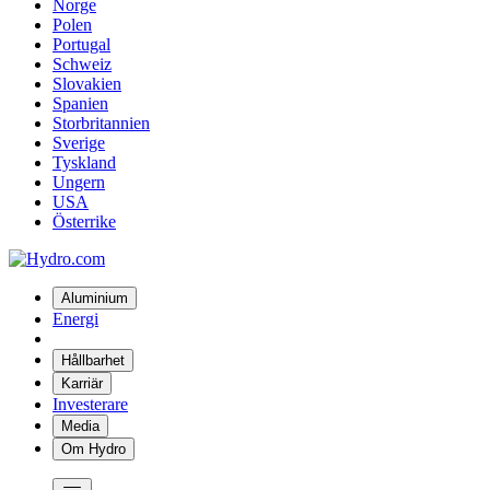
Norge
Polen
Portugal
Schweiz
Slovakien
Spanien
Storbritannien
Sverige
Tyskland
Ungern
USA
Österrike
Aluminium
Energi
Hållbarhet
Karriär
Investerare
Media
Om Hydro