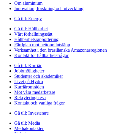
Om aluminium
Innovation, forskning och utveckling
Gå till:
Energy
Gå till:
Hållbarhet
Vårt förhållningssätt
Hållbarhetsrapportering
Färdplan mot nettonollutsläpp
Verksamhet i den brasilianska Amazonasregionen
Kontakt för hållbarhetsfrågor
Gå till:
Karriär
Jobbmöjligheter
Studenter och akademiker
Livet på Hydro
Karriärområden
Möt våra medarbetare
Rekryteringsresa
Kontakt och vanliga frågor
Gå till:
Investerare
Gå till:
Media
Mediakontakter