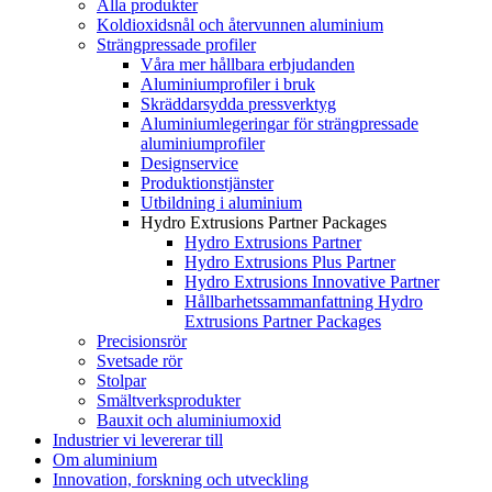
Alla produkter
Koldioxidsnål och återvunnen aluminium
Strängpressade profiler
Våra mer hållbara erbjudanden
Aluminiumprofiler i bruk
Skräddarsydda pressverktyg
Aluminiumlegeringar för strängpressade
aluminiumprofiler
Designservice
Produktionstjänster
Utbildning i aluminium
Hydro Extrusions Partner Packages
Hydro Extrusions Partner
Hydro Extrusions Plus Partner
Hydro Extrusions Innovative Partner
Hållbarhetssammanfattning Hydro
Extrusions Partner Packages
Precisionsrör
Svetsade rör
Stolpar
Smältverksprodukter
Bauxit och aluminiumoxid
Industrier vi levererar till
Om aluminium
Innovation, forskning och utveckling