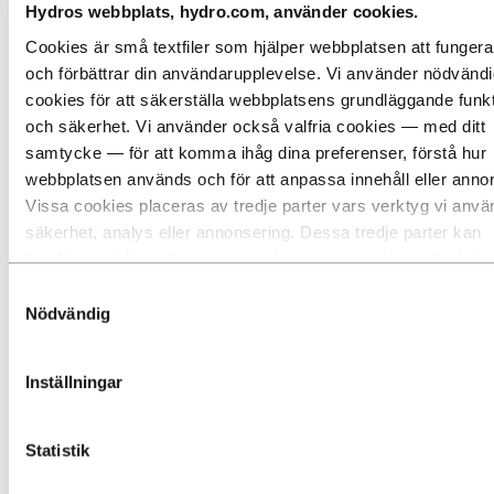
Hydros webbplats, hydro.com, använder cookies.
Cookies är små textfiler som hjälper webbplatsen att fungera
och förbättrar din användarupplevelse. Vi använder nödvänd
cookies för att säkerställa webbplatsens grundläggande funk
och säkerhet. Vi använder också valfria cookies — med ditt
samtycke — för att komma ihåg dina preferenser, förstå hur
webbplatsen används och för att anpassa innehåll eller anno
Vissa cookies placeras av tredje parter vars verktyg vi anvä
säkerhet, analys eller annonsering. Dessa tredje parter kan
kombinera information som samlas in genom din användning
webbplats med annan information som du har gett dem eller
Samtyckesval
har samlat in genom din användning av deras tjänster. Den tr
Nödvändig
som anges som ansvarig för en tredjepartscookie är
personuppgiftsansvarig för de personuppgifter som samlas in
Inställningar
respektive cookien. Du kan se vilka dessa tredje parter är i l
cookies nedan.
Statistik
Varumärket Sapa erbjuder ett brett sortiment av innovativa