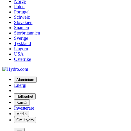
Norge
Polen
Portugal
Schweiz
Slovakien
Spanien
Storbritannien
Sverige
Tyskland
Ungern
USA
Österrike
Aluminium
Energi
Hållbarhet
Karriär
Investerare
Media
Om Hydro