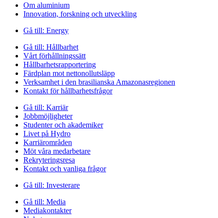
Om aluminium
Innovation, forskning och utveckling
Gå till:
Energy
Gå till:
Hållbarhet
Vårt förhållningssätt
Hållbarhetsrapportering
Färdplan mot nettonollutsläpp
Verksamhet i den brasilianska Amazonasregionen
Kontakt för hållbarhetsfrågor
Gå till:
Karriär
Jobbmöjligheter
Studenter och akademiker
Livet på Hydro
Karriärområden
Möt våra medarbetare
Rekryteringsresa
Kontakt och vanliga frågor
Gå till:
Investerare
Gå till:
Media
Mediakontakter