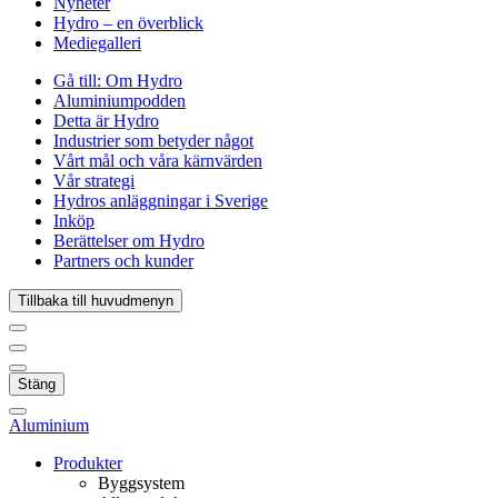
Nyheter
Hydro – en överblick
Mediegalleri
Gå till:
Om Hydro
Aluminiumpodden
Detta är Hydro
Industrier som betyder något
Vårt mål och våra kärnvärden
Vår strategi
Hydros anläggningar i Sverige
Inköp
Berättelser om Hydro
Partners och kunder
Tillbaka till huvudmenyn
Stäng
Aluminium
Produkter
Byggsystem