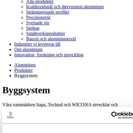
Alla produkter
Koldioxidsnål och återvunnen aluminium
Strängpressade profiler
Precisionsrör
Svetsade rör
Stolpar
Smältverksprodukter
Bauxit och aluminiumoxid
Industrier vi levererar till
Om aluminium
Innovation, forskning och utveckling
Aluminium
Produkter
Byggsystem
Byggsystem
Våra varumärken Sapa, Technal och WICONA utvecklar och
tillverkar kompletta system för byggnadsfasader.