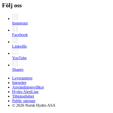
Följ oss
Instagram
Facebook
LinkedIn
YouTube
Shapes
Leverantörer
Integritet
Användningsvillkor
Hydro AlertLine
Tillgänglighet
Public sitemap
© 2026 Norsk Hydro ASA