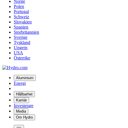
Norge
Polen
Portugal
Schweiz
Slovakien
Spanien
Storbritannien
Sverige
Tyskland
Ungern
USA
Österrike
Aluminium
Energi
Hållbarhet
Karriär
Investerare
Media
Om Hydro