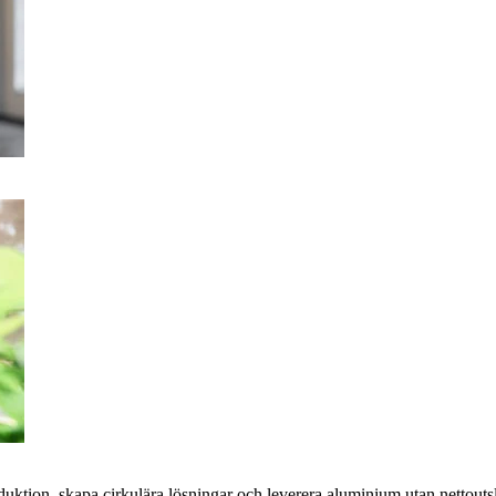
oduktion, skapa cirkulära lösningar och leverera aluminium utan nettoutsl