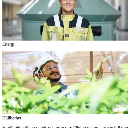
Energi
Hållbarhet
Vi vill bidra till en rättvis och grön omställning genom ansvarsfull pr