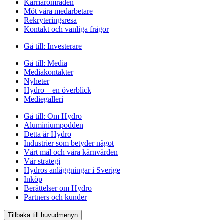
Karriärområden
Möt våra medarbetare
Rekryteringsresa
Kontakt och vanliga frågor
Gå till:
Investerare
Gå till:
Media
Mediakontakter
Nyheter
Hydro – en överblick
Mediegalleri
Gå till:
Om Hydro
Aluminiumpodden
Detta är Hydro
Industrier som betyder något
Vårt mål och våra kärnvärden
Vår strategi
Hydros anläggningar i Sverige
Inköp
Berättelser om Hydro
Partners och kunder
Tillbaka till huvudmenyn