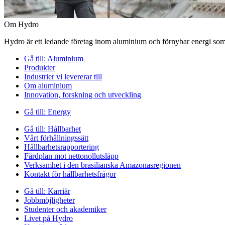
Om Hydro
Hydro är ett ledande företag inom aluminium och förnybar energi som 
Gå till:
Aluminium
Produkter
Industrier vi levererar till
Om aluminium
Innovation, forskning och utveckling
Gå till:
Energy
Gå till:
Hållbarhet
Vårt förhållningssätt
Hållbarhetsrapportering
Färdplan mot nettonollutsläpp
Verksamhet i den brasilianska Amazonasregionen
Kontakt för hållbarhetsfrågor
Gå till:
Karriär
Jobbmöjligheter
Studenter och akademiker
Livet på Hydro