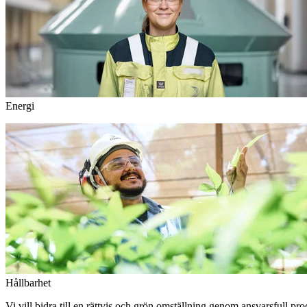
Energi
Hållbarhet
Vi vill bidra till en rättvis och grön omställning genom ansvarsfull pr