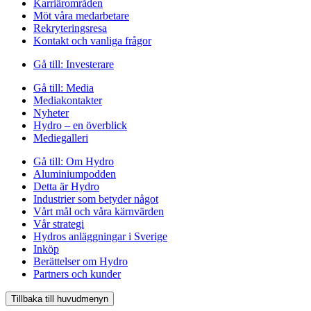
Karriärområden
Möt våra medarbetare
Rekryteringsresa
Kontakt och vanliga frågor
Gå till:
Investerare
Gå till:
Media
Mediakontakter
Nyheter
Hydro – en överblick
Mediegalleri
Gå till:
Om Hydro
Aluminiumpodden
Detta är Hydro
Industrier som betyder något
Vårt mål och våra kärnvärden
Vår strategi
Hydros anläggningar i Sverige
Inköp
Berättelser om Hydro
Partners och kunder
Tillbaka till huvudmenyn