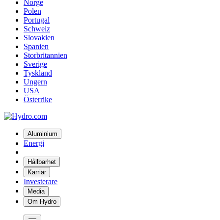
Norge
Polen
Portugal
Schweiz
Slovakien
Spanien
Storbritannien
Sverige
Tyskland
Ungern
USA
Österrike
Aluminium
Energi
Hållbarhet
Karriär
Investerare
Media
Om Hydro