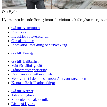
Om Hydro
Hydro är ett ledande företag inom aluminium och förnybar energi som 
Gå till:
Aluminium
Produkter
Industrier vi levererar till
Om aluminium
Innovation, forskning och utveckling
Gå till:
Energy
Gå till:
Hållbarhet
Vårt förhållningssätt
Hållbarhetsrapportering
Färdplan mot nettonollutsläpp
Verksamhet i den brasilianska Amazonasregionen
Kontakt för hållbarhetsfrågor
Gå till:
Karriär
Jobbmöjligheter
Studenter och akademiker
Livet på Hydro