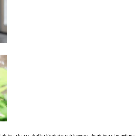
oduktion, skapa cirkulära lösningar och leverera aluminium utan nettoutsl