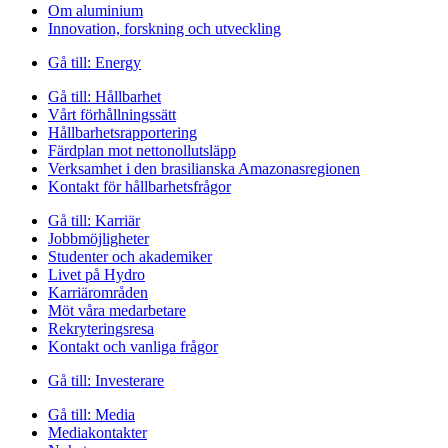
Om aluminium
Innovation, forskning och utveckling
Gå till:
Energy
Gå till:
Hållbarhet
Vårt förhållningssätt
Hållbarhetsrapportering
Färdplan mot nettonollutsläpp
Verksamhet i den brasilianska Amazonasregionen
Kontakt för hållbarhetsfrågor
Gå till:
Karriär
Jobbmöjligheter
Studenter och akademiker
Livet på Hydro
Karriärområden
Möt våra medarbetare
Rekryteringsresa
Kontakt och vanliga frågor
Gå till:
Investerare
Gå till:
Media
Mediakontakter