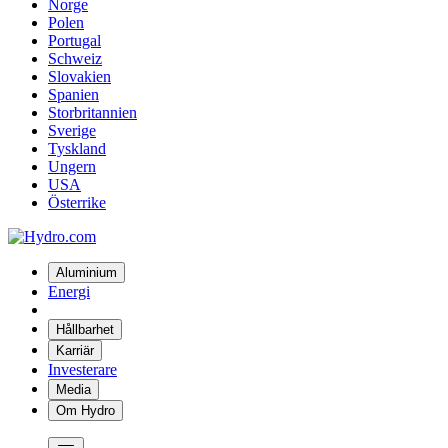
Norge
Polen
Portugal
Schweiz
Slovakien
Spanien
Storbritannien
Sverige
Tyskland
Ungern
USA
Österrike
Aluminium
Energi
Hållbarhet
Karriär
Investerare
Media
Om Hydro