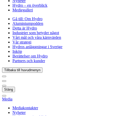
Nyheter
Hydro – en överblick
Mediegalleri
Gå till:
Om Hydro
Aluminiumpodden
Detta är Hydro
Industrier som betyder något
Vårt mål och våra kärnvärden
Vår strategi
Hydros anläggningar i Sverige
Inköp
Berättelser om Hydro
Partners och kunder
Tillbaka till huvudmenyn
Stäng
Media
Mediakontakter
Nyheter