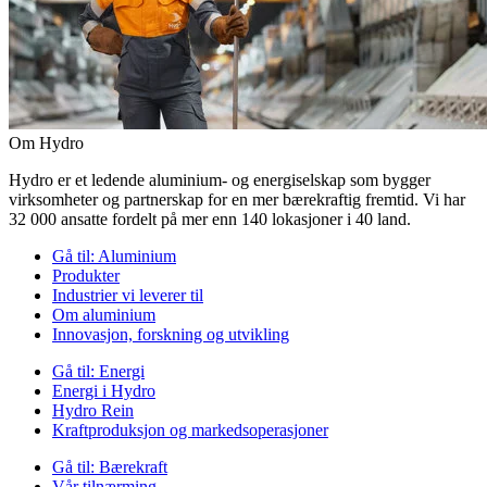
Om Hydro
Hydro er et ledende aluminium- og energiselskap som bygger
virksomheter og partnerskap for en mer bærekraftig fremtid. Vi har
32 000 ansatte fordelt på mer enn 140 lokasjoner i 40 land.
Gå til:
Aluminium
Produkter
Industrier vi leverer til
Om aluminium
Innovasjon, forskning og utvikling
Gå til:
Energi
Energi i Hydro
Hydro Rein
Kraftproduksjon og markedsoperasjoner
Gå til:
Bærekraft
Vår tilnærming