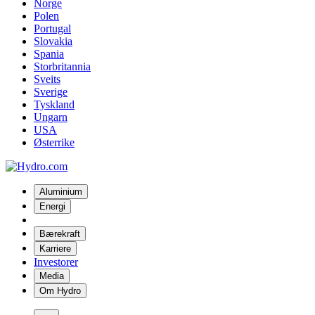
Norge
Polen
Portugal
Slovakia
Spania
Storbritannia
Sveits
Sverige
Tyskland
Ungarn
USA
Østerrike
Aluminium
Energi
Bærekraft
Karriere
Investorer
Media
Om Hydro