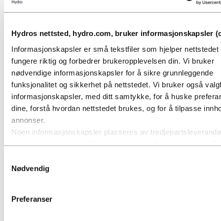
Hydro har bygd industri og lokalsamfunn basert på fornybar energi
siden etableringen i 1905. I dag er vi en pioner i det grønne skiftet
for aluminium.
Hydros nettsted, hydro.com, bruker informasjonskapsler (c
Les mer
Informasjonskapsler er små tekstfiler som hjelper nettstede
fungere riktig og forbedrer brukeropplevelsen din. Vi bruker
nødvendige informasjonskapsler for å sikre grunnleggende
funksjonalitet og sikkerhet på nettstedet. Vi bruker også valgf
informasjonskapsler, med ditt samtykke, for å huske prefer
dine, forstå hvordan nettstedet brukes, og for å tilpasse innho
annonser.
Noen informasjonskapsler plasseres av tredjepartsleverandø
verktøy vi bruker for sikkerhet, analyse eller annonsering. D
tredjepartene kan kombinere informasjon innhentet fra din br
Samtykkevalg
nettsted med annen informasjon du har gitt dem, eller som d
Nødvendig
samlet inn gjennom din bruk av deres tjenester. Tredjeparte
oppført som ansvarlig for en tredjepartscookie, er databehand
Preferanser
personopplysningene som samles inn gjennom deres respek
informasjonskapsler. Du kan se hvilke tredjeparter dette gjeld