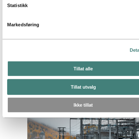
listen over informasjonskapsler nedenfor.
Statistikk
Markedsføring
Deta
Tillat alle
Kraftproduksjon og markedsoperasjoner
Tillat utvalg
Ikke tillat