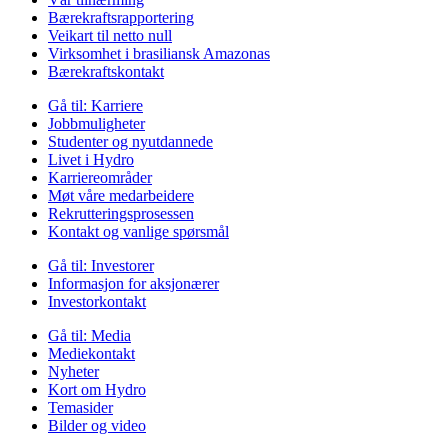
Bærekraftsrapportering
Veikart til netto null
Virksomhet i brasiliansk Amazonas
Bærekraftskontakt
Gå til:
Karriere
Jobbmuligheter
Studenter og nyutdannede
Livet i Hydro
Karriereområder
Møt våre medarbeidere
Rekrutteringsprosessen
Kontakt og vanlige spørsmål
Gå til:
Investorer
Informasjon for aksjonærer
Investorkontakt
Gå til:
Media
Mediekontakt
Nyheter
Kort om Hydro
Temasider
Bilder og video