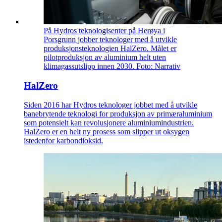
På Hydros teknologisenter på Herøya i
Porsgrunn jobber teknologer med å utvikle
produksjonsteknologien HalZero. Målet er
pilotproduksjon av aluminium helt uten
klimagassutslipp innen 2030. Foto: Narrativ
HalZero
Siden 2016 har Hydros teknologer jobbet med å utvikle
banebrytende teknologi for produksjon av primæraluminium
som potensielt kan revolusjonere aluminiumindustrien.
HalZero er en helt ny prosess som slipper ut oksygen
istedenfor karbondioksid.