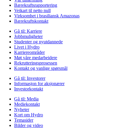
Bærekraftsrapportering
Veikart til netto null
Virksomhet i brasiliansk Amazonas
Bærekraftskontakt
Gå til:
Karriere
Jobbmuligheter
Studenter og nyutdannede
Livet i Hydro
Karriereområder
Møt våre medarbeidere
Rekrutteringsprosessen
Kontakt og vanlige spørsmål
Gå til:
Investorer
Informasjon for aksjonærer
Investorkontakt
Gå til:
Media
Mediekontakt
Nyheter
Kort om Hydro
Temasider
Bilder og video