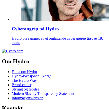
Cyberangrep på Hydro
Hydro ble rammet av et omfattende cyberangrep tirsdag 19.
mars.
Om Hydro
Fakta om Hydro
Hydro-lokasjoner i Norge
The Hydro Way
Brand center
Styring og ledelse
Modern Slavery Transparency Statement
Informasjonskapsler
Kontakt