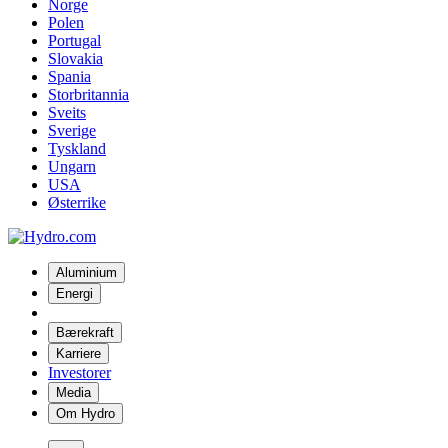
Norge
Polen
Portugal
Slovakia
Spania
Storbritannia
Sveits
Sverige
Tyskland
Ungarn
USA
Østerrike
Aluminium
Energi
Bærekraft
Karriere
Investorer
Media
Om Hydro