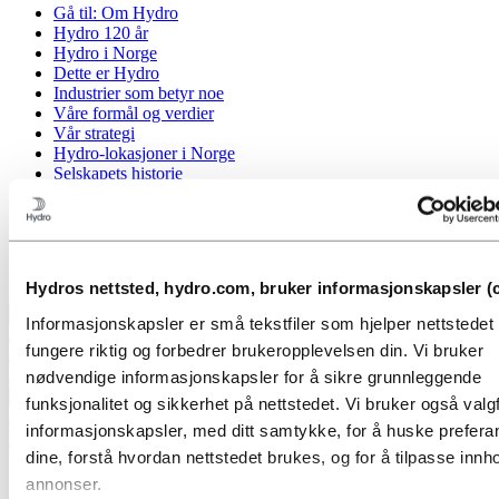
Gå til:
Om Hydro
Hydro 120 år
Hydro i Norge
Dette er Hydro
Industrier som betyr noe
Våre formål og verdier
Vår strategi
Hydro-lokasjoner i Norge
Selskapets historie
Organisasjon
Eierstyring og selskapsledelse
Innkjøp
Sponsoravtaler
Stories by Hydro
Hydros nettsted, hydro.com, bruker informasjonskapsler (c
Tilbake til hovedmenyen
Informasjonskapsler er små tekstfiler som hjelper nettstede
fungere riktig og forbedrer brukeropplevelsen din. Vi bruker
nødvendige informasjonskapsler for å sikre grunnleggende
Lukk
funksjonalitet og sikkerhet på nettstedet. Vi bruker også valgf
informasjonskapsler, med ditt samtykke, for å huske prefer
Media
dine, forstå hvordan nettstedet brukes, og for å tilpasse innho
Mediekontakt
annonser.
Nyheter