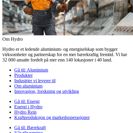
Om Hydro
Hydro er et ledende aluminium- og energiselskap som bygger
virksomheter og partnerskap for en mer bærekraftig fremtid. Vi har
32 000 ansatte fordelt på mer enn 140 lokasjoner i 40 land.
Gå til:
Aluminium
Produkter
Industrier vi leverer til
Om aluminium
Innovasjon, forskning og utvikling
Gå til:
Energi
Energi i Hydro
Hydro Rein
Kraftproduksjon og markedsoperasjoner
Gå til:
Bærekraft
Vår tilnærming