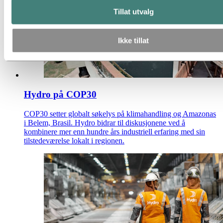
Tillat utvalg
Ikke tillat
Hydro på COP30
COP30 setter globalt søkelys på klimahandling og Amazonas
i Belem, Brasil. Hydro bidrar til diskusjonene ved å
kombinere mer enn hundre års industriell erfaring med sin
tilstedeværelse lokalt i regionen.