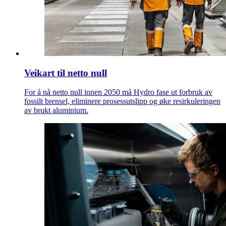
Veikart til netto null
For å nå netto null innen 2050 må Hydro fase ut forbruk av
fossilt brensel, eliminere prosessutslipp og øke resirkuleringen
av brukt aluminium.