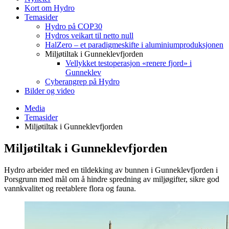
Kort om Hydro
Temasider
Hydro på COP30
Hydros veikart til netto null
HalZero – et paradigmeskifte i aluminiumproduksjonen
Miljøtiltak i Gunneklevfjorden
Vellykket testoperasjon «renere fjord» i
Gunneklev
Cyberangrep på Hydro
Bilder og video
Media
Temasider
Miljøtiltak i Gunneklevfjorden
Miljøtiltak i Gunneklevfjorden
Hydro arbeider med en tildekking av bunnen i Gunneklevfjorden i
Porsgrunn med mål om å hindre spredning av miljøgifter, sikre god
vannkvalitet og reetablere flora og fauna.