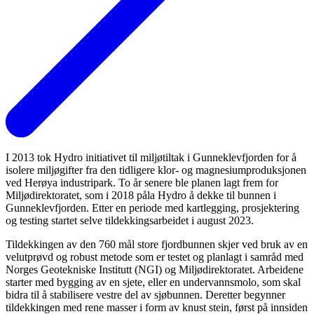
I 2013 tok Hydro initiativet til miljøtiltak i Gunneklevfjorden for å
isolere miljøgifter fra den tidligere klor- og magnesiumproduksjonen
ved Herøya industripark. To år senere ble planen lagt frem for
Miljødirektoratet, som i 2018 påla Hydro å dekke til bunnen i
Gunneklevfjorden. Etter en periode med kartlegging, prosjektering
og testing startet selve tildekkingsarbeidet i august 2023.
Tildekkingen av den 760 mål store fjordbunnen skjer ved bruk av en
velutprøvd og robust metode som er testet og planlagt i samråd med
Norges Geotekniske Institutt (NGI) og Miljødirektoratet. Arbeidene
starter med bygging av en sjete, eller en undervannsmolo, som skal
bidra til å stabilisere vestre del av sjøbunnen. Deretter begynner
tildekkingen med rene masser i form av knust stein, først på innsiden