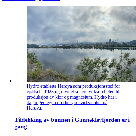
Hydro etablerte Herøya som produksjonssted for
gjødsel i 1928 og utvidet senere virksomheten til
produksjon av klor og magnesium. Hydro har i
dag ingen egen produksjonsvirksomhet på
Herøya.
Tildekking av bunnen i Gunneklevfjorden er i
gang