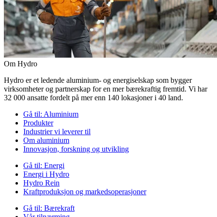
Om Hydro
Hydro er et ledende aluminium- og energiselskap som bygger
virksomheter og partnerskap for en mer bærekraftig fremtid. Vi har
32 000 ansatte fordelt på mer enn 140 lokasjoner i 40 land.
Gå til:
Aluminium
Produkter
Industrier vi leverer til
Om aluminium
Innovasjon, forskning og utvikling
Gå til:
Energi
Energi i Hydro
Hydro Rein
Kraftproduksjon og markedsoperasjoner
Gå til:
Bærekraft
Vår tilnærming