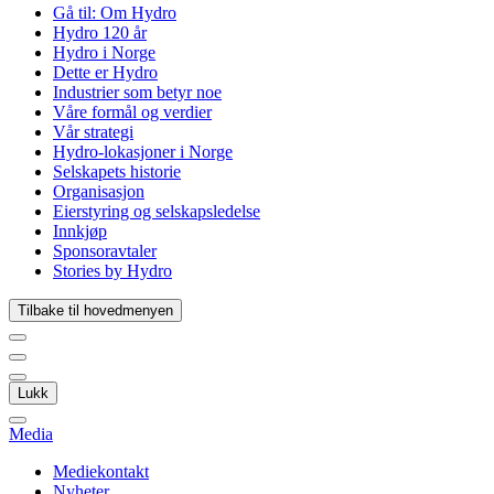
Gå til:
Om Hydro
Hydro 120 år
Hydro i Norge
Dette er Hydro
Industrier som betyr noe
Våre formål og verdier
Vår strategi
Hydro-lokasjoner i Norge
Selskapets historie
Organisasjon
Eierstyring og selskapsledelse
Innkjøp
Sponsoravtaler
Stories by Hydro
Tilbake til hovedmenyen
Lukk
Media
Mediekontakt
Nyheter