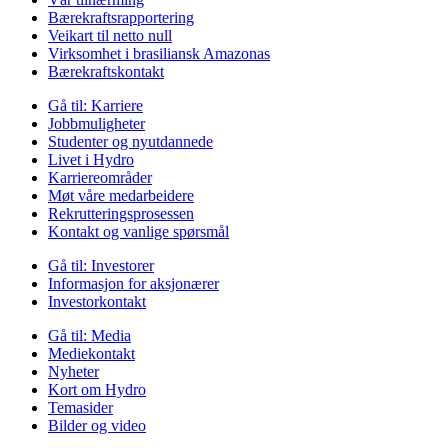
Bærekraftsrapportering
Veikart til netto null
Virksomhet i brasiliansk Amazonas
Bærekraftskontakt
Gå til:
Karriere
Jobbmuligheter
Studenter og nyutdannede
Livet i Hydro
Karriereområder
Møt våre medarbeidere
Rekrutteringsprosessen
Kontakt og vanlige spørsmål
Gå til:
Investorer
Informasjon for aksjonærer
Investorkontakt
Gå til:
Media
Mediekontakt
Nyheter
Kort om Hydro
Temasider
Bilder og video