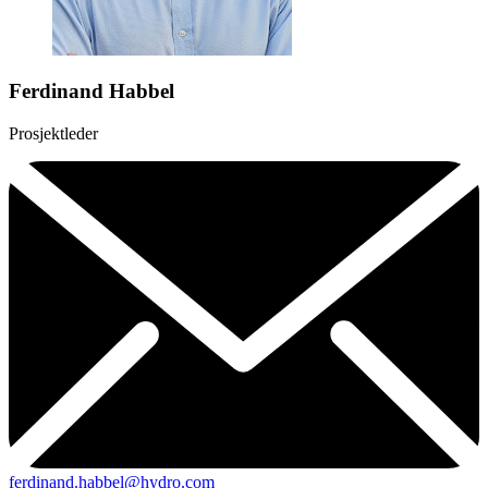
Ferdinand Habbel
Prosjektleder
ferdinand.habbel@hydro.com