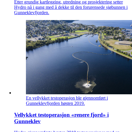
Etter grundig kartlegging, utredning og prosjektering setter
Hydro nå i gang med å dekke til den forurensede sjøbunnen i
Gunneklevfjorden.
En vellykket testoperasjon ble gjennomført i
Gunneklevfjorden høsten 2019.
Vellykket testoperasjon «renere fjord» i
Gunneklev