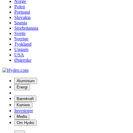
Norge
Polen
Portugal
Slovakia
Spania
Storbritannia
Sveits
Sverige
Tyskland
Ungarn
USA
Østerrike
Aluminium
Energi
Bærekraft
Karriere
Investorer
Media
Om Hydro