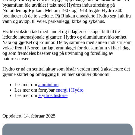
bysamfunn ble utviklet i takt med Hydros industrireising på
Notodden og Rjukan. Mellom 1907 og 1914 bygde Hydro 340
boenheter på de to stedene. På Rjukan engasjerte Hydro seg i alt fra
vann og avløp, til veier, parkanlegg, kirke og sykehus.
Hydro vokste i takt med landet og i dag er selskapet blitt til tre
ledende internasjonale giganter; Hydro og aluminiumsvirksomhet,
Yara og gjødsel og Equinor. Dette, sammen med annen industri som
vokse frem i Norge har lagt grunnlaget for det samfunn vi har i dag
og som fremdeles baserer seg på utvinning og foredling av
naturressurser.
Hydro er nå en sentral aktør som bistår verden med å akselerere det
grønne skiftet og omlegging til en mer sirkulær økonomi.
Les mer om
aluminium
Les mer om fornybar
energi i Hydro
Les mer om
Hydros historie
Oppdatert: 14. februar 2025