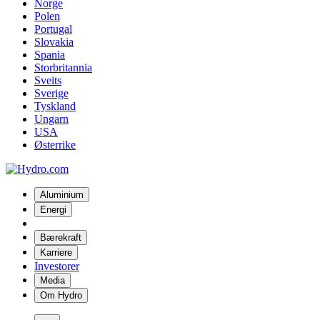
Norge
Polen
Portugal
Slovakia
Spania
Storbritannia
Sveits
Sverige
Tyskland
Ungarn
USA
Østerrike
Aluminium
Energi
Bærekraft
Karriere
Investorer
Media
Om Hydro