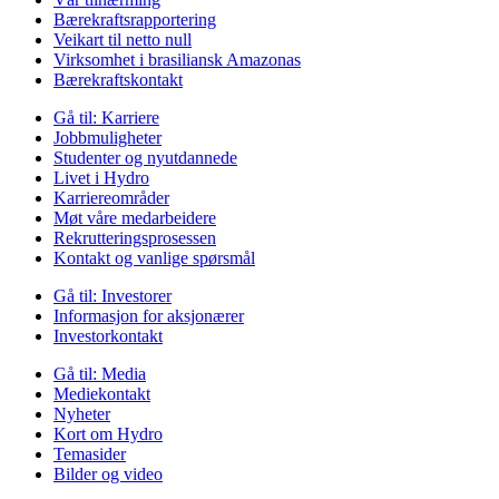
Bærekraftsrapportering
Veikart til netto null
Virksomhet i brasiliansk Amazonas
Bærekraftskontakt
Gå til:
Karriere
Jobbmuligheter
Studenter og nyutdannede
Livet i Hydro
Karriereområder
Møt våre medarbeidere
Rekrutteringsprosessen
Kontakt og vanlige spørsmål
Gå til:
Investorer
Informasjon for aksjonærer
Investorkontakt
Gå til:
Media
Mediekontakt
Nyheter
Kort om Hydro
Temasider
Bilder og video