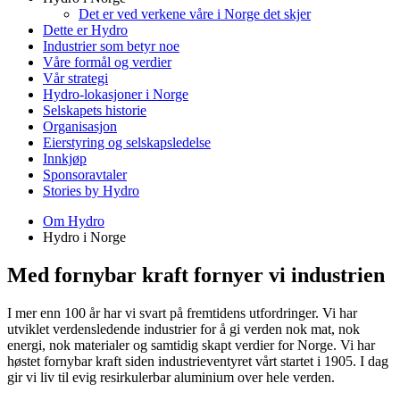
Det er ved verkene våre i Norge det skjer
Dette er Hydro
Industrier som betyr noe
Våre formål og verdier
Vår strategi
Hydro-lokasjoner i Norge
Selskapets historie
Organisasjon
Eierstyring og selskapsledelse
Innkjøp
Sponsoravtaler
Stories by Hydro
Om Hydro
Hydro i Norge
Med fornybar kraft fornyer vi industrien
I mer enn 100 år har vi svart på fremtidens utfordringer. Vi har
utviklet verdensledende industrier for å gi verden nok mat, nok
energi, nok materialer og samtidig skapt verdier for Norge. Vi har
høstet fornybar kraft siden industrieventyret vårt startet i 1905. I dag
gir vi liv til evig resirkulerbar aluminium over hele verden.