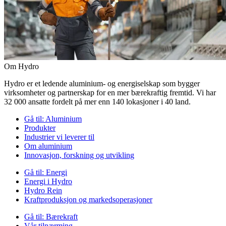
Om Hydro
Hydro er et ledende aluminium- og energiselskap som bygger
virksomheter og partnerskap for en mer bærekraftig fremtid. Vi har
32 000 ansatte fordelt på mer enn 140 lokasjoner i 40 land.
Gå til:
Aluminium
Produkter
Industrier vi leverer til
Om aluminium
Innovasjon, forskning og utvikling
Gå til:
Energi
Energi i Hydro
Hydro Rein
Kraftproduksjon og markedsoperasjoner
Gå til:
Bærekraft
Vår tilnærming