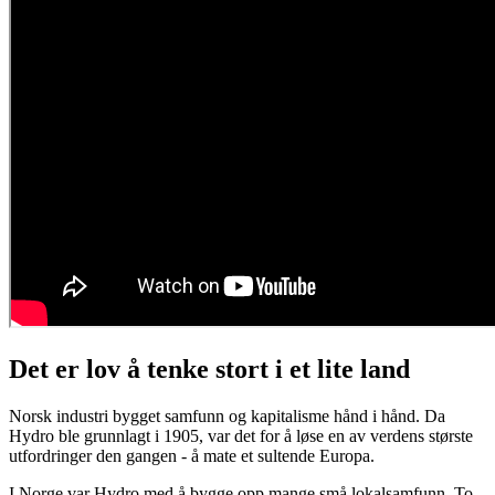
Det er lov å tenke stort i et lite land
Norsk industri bygget samfunn og kapitalisme hånd i hånd. Da
Hydro ble grunnlagt i 1905, var det for å løse en av verdens største
utfordringer den gangen - å mate et sultende Europa.
I Norge var Hydro med å bygge opp mange små lokalsamfunn. To