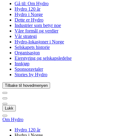
Gå til:
Om Hydro
Hydro 120 år
Hydro i Norge
Dette er Hydro
Industrier som betyr noe
Våre formål og verdier
Vår strategi
Hydro-lokasjoner i Norge
Selskapets historie
Organisasjon
Eierstyring og selskapsledelse
Innkjøp
Sponsoravtaler
Stories by Hydro
Tilbake til hovedmenyen
Lukk
Om Hydro
Hydro 120 år
Hydro i Norge