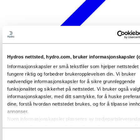
Hydros nettsted, hydro.com, bruker informasjonskapsler (c
Informasjonskapsler er små tekstfiler som hjelper nettstede
fungere riktig og forbedrer brukeropplevelsen din. Vi bruker
nødvendige informasjonskapsler for å sikre grunnleggende
funksjonalitet og sikkerhet på nettstedet. Vi bruker også valgf
informasjonskapsler, med ditt samtykke, for å huske prefer
Møt noen av våre medarbeidere
dine, forstå hvordan nettstedet brukes, og for å tilpasse innho
annonser.
Noen informasjonskapsler plasseres av tredjepartsleverandø
verktøy vi bruker for sikkerhet, analyse eller annonsering. D
tredjepartene kan kombinere informasjon innhentet fra din br
Samtykkevalg