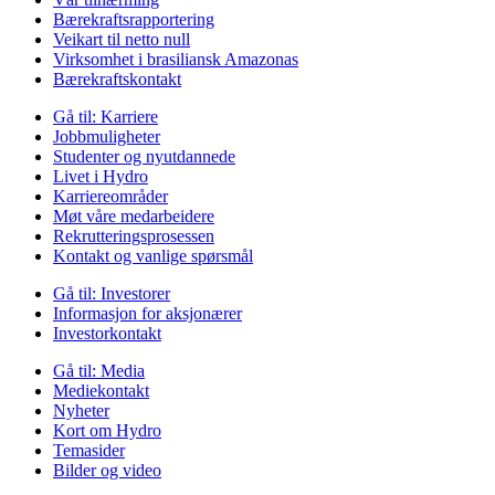
Bærekraftsrapportering
Veikart til netto null
Virksomhet i brasiliansk Amazonas
Bærekraftskontakt
Gå til:
Karriere
Jobbmuligheter
Studenter og nyutdannede
Livet i Hydro
Karriereområder
Møt våre medarbeidere
Rekrutteringsprosessen
Kontakt og vanlige spørsmål
Gå til:
Investorer
Informasjon for aksjonærer
Investorkontakt
Gå til:
Media
Mediekontakt
Nyheter
Kort om Hydro
Temasider
Bilder og video