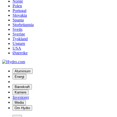
Norge
Polen
Portugal
Slovakia
Spania
Storbritannia
Sveits
Sverige
Tyskland
Ungarn
USA
Østerrike
Aluminium
Energi
Bærekraft
Karriere
Investorer
Media
Om Hydro