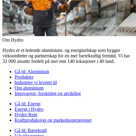
Om Hydro
Hydro er et ledende aluminium- og energiselskap som bygger
virksomheter og partnerskap for en mer bærekraftig fremtid. Vi har
32 000 ansatte fordelt på mer enn 140 lokasjoner i 40 land.
Gå til:
Aluminium
Produkter
Industrier vi leverer til
Om aluminium
Innovasjon, forskning og utvikling
Gå til:
Energi
Energi i Hydro
Hydro Rein
Kraftproduksjon og markedsoperasjoner
Gå til:
Bærekraft
Vår tilnærming