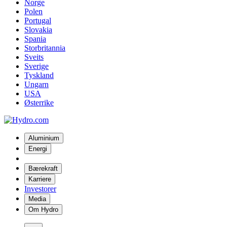
Norge
Polen
Portugal
Slovakia
Spania
Storbritannia
Sveits
Sverige
Tyskland
Ungarn
USA
Østerrike
Aluminium
Energi
Bærekraft
Karriere
Investorer
Media
Om Hydro