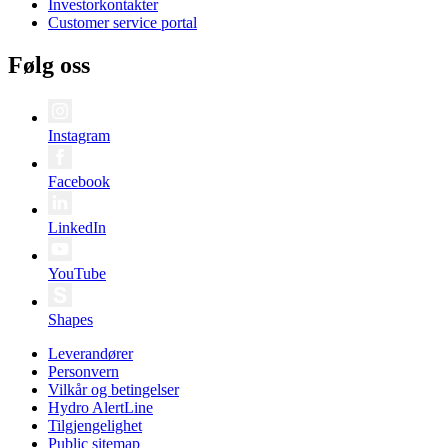
Investorkontakter
Customer service portal
Følg oss
Instagram
Facebook
LinkedIn
YouTube
Shapes
Leverandører
Personvern
Vilkår og betingelser
Hydro AlertLine
Tilgjengelighet
Public sitemap