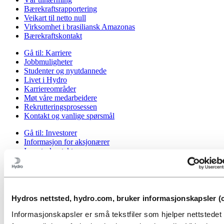
Bærekraftsrapportering
Veikart til netto null
Virksomhet i brasiliansk Amazonas
Bærekraftskontakt
Gå til:
Karriere
Jobbmuligheter
Studenter og nyutdannede
Livet i Hydro
Karriereområder
Møt våre medarbeidere
Rekrutteringsprosessen
Kontakt og vanlige spørsmål
Gå til:
Investorer
Informasjon for aksjonærer
Investorkontakt
Gå til:
Media
Mediekontakt
Nyheter
Kort om Hydro
Hydros nettsted, hydro.com, bruker informasjonskapsler (c
Temasider
Bilder og video
Informasjonskapsler er små tekstfiler som hjelper nettstede