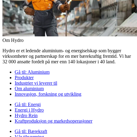
Om Hydro
Hydro er et ledende aluminium- og energiselskap som bygger
virksomheter og partnerskap for en mer bærekraftig fremtid. Vi har
32 000 ansatte fordelt på mer enn 140 lokasjoner i 40 land.
Gå til:
Aluminium
Produkter
Industrier vi leverer til
Om aluminium
Innovasjon, forskning og utvikling
Gå til:
Energi
Energi i Hydro
Hydro Rein
Kraftproduksjon og markedsoperasjoner
Gå til:
Bærekraft
Vår tilnærming