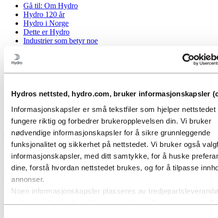
Gå til:
Om Hydro
Hydro 120 år
Hydro i Norge
Dette er Hydro
Industrier som betyr noe
Våre formål og verdier
Vår strategi
Hydro-lokasjoner i Norge
Selskapets historie
Organisasjon
Eierstyring og selskapsledelse
Hydros nettsted, hydro.com, bruker informasjonskapsler (c
Innkjøp
Informasjonskapsler er små tekstfiler som hjelper nettstede
Sponsoravtaler
Stories by Hydro
fungere riktig og forbedrer brukeropplevelsen din. Vi bruker
nødvendige informasjonskapsler for å sikre grunnleggende
Tilbake til hovedmenyen
funksjonalitet og sikkerhet på nettstedet. Vi bruker også valgf
informasjonskapsler, med ditt samtykke, for å huske prefer
dine, forstå hvordan nettstedet brukes, og for å tilpasse innho
Lukk
annonser.
Noen informasjonskapsler plasseres av tredjepartsleverandø
Aluminium
verktøy vi bruker for sikkerhet, analyse eller annonsering. D
Produkter
tredjepartene kan kombinere informasjon innhentet fra din br
Industrier vi leverer til
Samtykkevalg