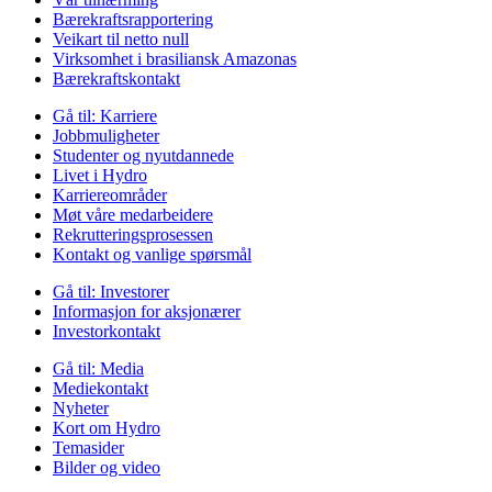
Bærekraftsrapportering
Veikart til netto null
Virksomhet i brasiliansk Amazonas
Bærekraftskontakt
Gå til:
Karriere
Jobbmuligheter
Studenter og nyutdannede
Livet i Hydro
Karriereområder
Møt våre medarbeidere
Rekrutteringsprosessen
Kontakt og vanlige spørsmål
Gå til:
Investorer
Informasjon for aksjonærer
Investorkontakt
Gå til:
Media
Mediekontakt
Nyheter
Kort om Hydro
Temasider
Bilder og video