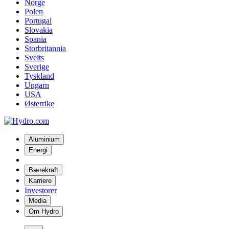
Norge
Polen
Portugal
Slovakia
Spania
Storbritannia
Sveits
Sverige
Tyskland
Ungarn
USA
Østerrike
Aluminium
Energi
Bærekraft
Karriere
Investorer
Media
Om Hydro