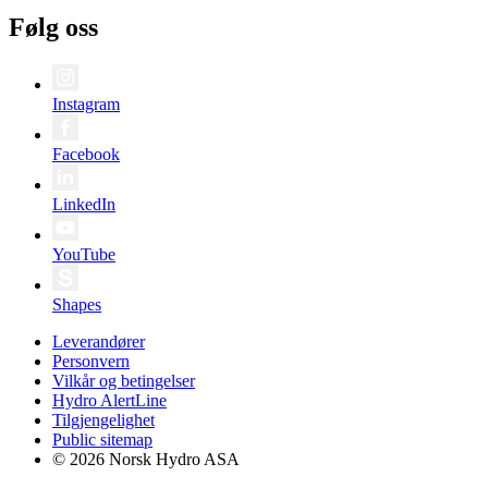
Følg oss
Instagram
Facebook
LinkedIn
YouTube
Shapes
Leverandører
Personvern
Vilkår og betingelser
Hydro AlertLine
Tilgjengelighet
Public sitemap
© 2026 Norsk Hydro ASA