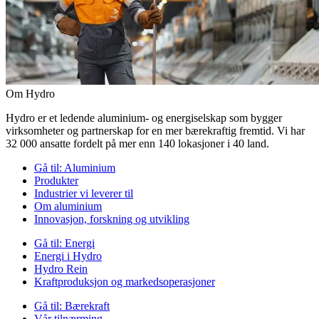
Om Hydro
Hydro er et ledende aluminium- og energiselskap som bygger
virksomheter og partnerskap for en mer bærekraftig fremtid. Vi har
32 000 ansatte fordelt på mer enn 140 lokasjoner i 40 land.
Gå til:
Aluminium
Produkter
Industrier vi leverer til
Om aluminium
Innovasjon, forskning og utvikling
Gå til:
Energi
Energi i Hydro
Hydro Rein
Kraftproduksjon og markedsoperasjoner
Gå til:
Bærekraft
Vår tilnærming