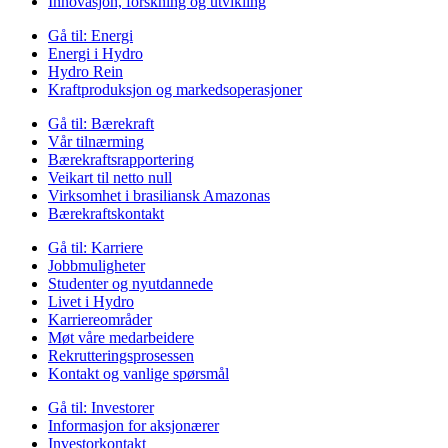
Innovasjon, forskning og utvikling
Gå til:
Energi
Energi i Hydro
Hydro Rein
Kraftproduksjon og markedsoperasjoner
Gå til:
Bærekraft
Vår tilnærming
Bærekraftsrapportering
Veikart til netto null
Virksomhet i brasiliansk Amazonas
Bærekraftskontakt
Gå til:
Karriere
Jobbmuligheter
Studenter og nyutdannede
Livet i Hydro
Karriereområder
Møt våre medarbeidere
Rekrutteringsprosessen
Kontakt og vanlige spørsmål
Gå til:
Investorer
Informasjon for aksjonærer
Investorkontakt