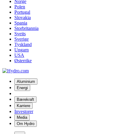
Norge
Polen
Portugal
Slovakia
Spania
Storbritannia
Sveits
Sverige
Tyskland
Ungarn
USA
Østerrike
Aluminium
Energi
Bærekraft
Karriere
Investorer
Media
Om Hydro