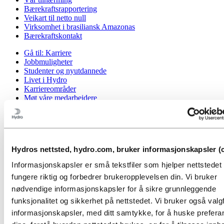
Bærekraftsrapportering
Veikart til netto null
Virksomhet i brasiliansk Amazonas
Bærekraftskontakt
Gå til:
Karriere
Jobbmuligheter
Studenter og nyutdannede
Livet i Hydro
Karriereområder
Møt våre medarbeidere
Rekrutteringsprosessen
Kontakt og vanlige spørsmål
Gå til:
Investorer
Informasjon for aksjonærer
Hydros nettsted, hydro.com, bruker informasjonskapsler (c
Investorkontakt
Informasjonskapsler er små tekstfiler som hjelper nettstede
Gå til:
Media
fungere riktig og forbedrer brukeropplevelsen din. Vi bruker
Mediekontakt
Nyheter
nødvendige informasjonskapsler for å sikre grunnleggende
Kort om Hydro
funksjonalitet og sikkerhet på nettstedet. Vi bruker også valgf
Temasider
informasjonskapsler, med ditt samtykke, for å huske prefer
Bilder og video