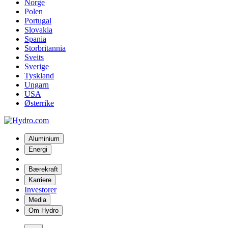
Norge
Polen
Portugal
Slovakia
Spania
Storbritannia
Sveits
Sverige
Tyskland
Ungarn
USA
Østerrike
Aluminium
Energi
Bærekraft
Karriere
Investorer
Media
Om Hydro