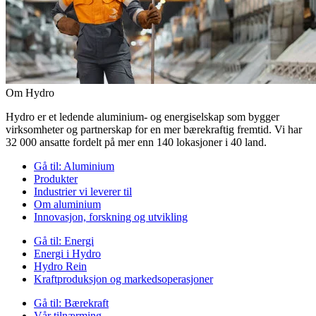
Om Hydro
Hydro er et ledende aluminium- og energiselskap som bygger
virksomheter og partnerskap for en mer bærekraftig fremtid. Vi har
32 000 ansatte fordelt på mer enn 140 lokasjoner i 40 land.
Gå til:
Aluminium
Produkter
Industrier vi leverer til
Om aluminium
Innovasjon, forskning og utvikling
Gå til:
Energi
Energi i Hydro
Hydro Rein
Kraftproduksjon og markedsoperasjoner
Gå til:
Bærekraft
Vår tilnærming