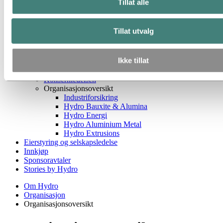
Tillat alle
Dette er Hydro
Industrier som betyr noe
Våre formål og verdier
Tillat utvalg
Vår strategi
Hydro-lokasjoner i Norge
Selskapets historie
Ikke tillat
Organisasjon
Styret i Hydro
Konsernledelsen
Organisasjonsoversikt
Industriforsikring
Hydro Bauxite & Alumina
Hydro Energi
Hydro Aluminium Metal
Hydro Extrusions
Eierstyring og selskapsledelse
Innkjøp
Sponsoravtaler
Stories by Hydro
Om Hydro
Organisasjon
Organisasjonsoversikt