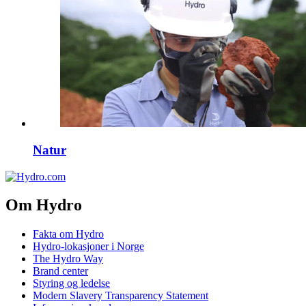
Natur
Om Hydro
Fakta om Hydro
Hydro-lokasjoner i Norge
The Hydro Way
Brand center
Styring og ledelse
Modern Slavery Transparency Statement