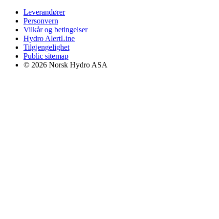
Leverandører
Personvern
Vilkår og betingelser
Hydro AlertLine
Tilgjengelighet
Public sitemap
© 2026 Norsk Hydro ASA