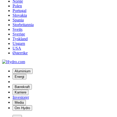
Norge
Polen
Portugal
Slovakia
Spania
Storbritannia
Sveits
Sverige
Tyskland
Ungarn
USA
Østerrike
Aluminium
Energi
Bærekraft
Karriere
Investorer
Media
Om Hydro