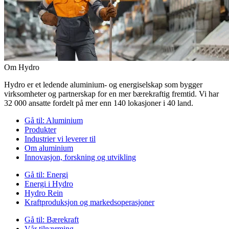
Om Hydro
Hydro er et ledende aluminium- og energiselskap som bygger
virksomheter og partnerskap for en mer bærekraftig fremtid. Vi har
32 000 ansatte fordelt på mer enn 140 lokasjoner i 40 land.
Gå til:
Aluminium
Produkter
Industrier vi leverer til
Om aluminium
Innovasjon, forskning og utvikling
Gå til:
Energi
Energi i Hydro
Hydro Rein
Kraftproduksjon og markedsoperasjoner
Gå til:
Bærekraft
Vår tilnærming