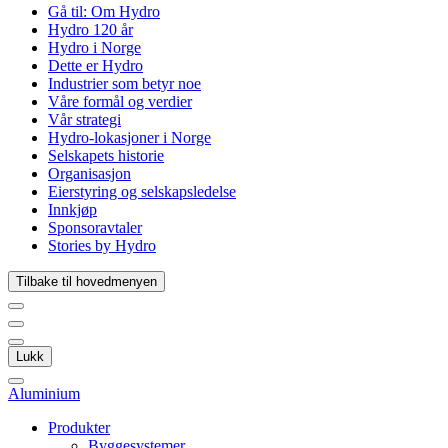
Gå til:
Om Hydro
Hydro 120 år
Hydro i Norge
Dette er Hydro
Industrier som betyr noe
Våre formål og verdier
Vår strategi
Hydro-lokasjoner i Norge
Selskapets historie
Organisasjon
Eierstyring og selskapsledelse
Innkjøp
Sponsoravtaler
Stories by Hydro
Tilbake til hovedmenyen
Lukk
Aluminium
Produkter
Byggesystemer