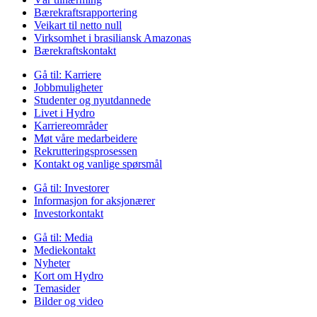
Bærekraftsrapportering
Veikart til netto null
Virksomhet i brasiliansk Amazonas
Bærekraftskontakt
Gå til:
Karriere
Jobbmuligheter
Studenter og nyutdannede
Livet i Hydro
Karriereområder
Møt våre medarbeidere
Rekrutteringsprosessen
Kontakt og vanlige spørsmål
Gå til:
Investorer
Informasjon for aksjonærer
Investorkontakt
Gå til:
Media
Mediekontakt
Nyheter
Kort om Hydro
Temasider
Bilder og video