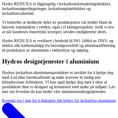
Hydro REDUXA er tilgjengelig i lavkarbonekstruderingsblokker,
lavkarbonstøperilegeringer, lavkarbonplateblokker og
lavkarbonvalsetråd.
Vi bekrefter at dedikerte deler av produksjonen vår holder blant de
høyeste standardene i verden, også i et klimaperspektiv, fordi vi tror
at når kundenes fotavtrykk krymper, utvides mulighetene deres.
Hydro REDUXA er verifisert i henhold til ISO 14064 av DNV, og
dekker alle karbonutslipp fra bauxittgruvedrift og aluminaraffinering
til produksjon av aluminium i elektrolyse og støping.
Hydros designtjenester i aluminium
Hydros lavkarbon-aluminiumsprodukter er utviklet for å hjelpe deg
med å nå dine bærekraftsmål og møte kravene til stadig mer
klimabevisste forbrukere. Vi kan også hjelpe deg med å sikre at
produktene dine er designet og konstruert med tanke på miljøet. Lær
mer om hvordan du kan bruke våre aluminiumsdesigntjenester.
Kontakt oss i dag for å diskutere ditt behov for lavkarbon aluminium