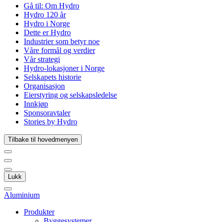
Gå til:
Om Hydro
Hydro 120 år
Hydro i Norge
Dette er Hydro
Industrier som betyr noe
Våre formål og verdier
Vår strategi
Hydro-lokasjoner i Norge
Selskapets historie
Organisasjon
Eierstyring og selskapsledelse
Innkjøp
Sponsoravtaler
Stories by Hydro
Tilbake til hovedmenyen
Lukk
Aluminium
Produkter
Byggesystemer