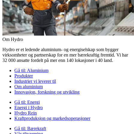
Om Hydro
Hydro er et ledende aluminium- og energiselskap som bygger
virksomheter og partnerskap for en mer bærekraftig fremtid. Vi har
32 000 ansatte fordelt på mer enn 140 lokasjoner i 40 land.
Gå til:
Aluminium
Produkter
Industrier vi leverer til
Om aluminium
Innovasjon, forskning og utvikling
Gå til:
Energi
Energi i Hydro
Hydro Rein
Kraftproduksjon og markedsoperasjoner
Gå til:
Bærekraft
Vår tilnærming