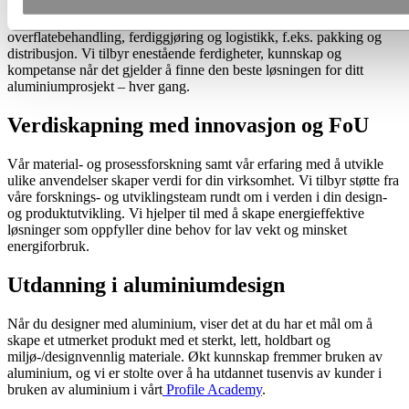
erfaring innen aluminiumekstrudering og produksjonsprosesser. Vi
driver med utdanning, design, produksjon, fremstilling,
overflatebehandling, ferdiggjøring og logistikk, f.eks. pakking og
distribusjon. Vi tilbyr enestående ferdigheter, kunnskap og
kompetanse når det gjelder å finne den beste løsningen for ditt
aluminiumprosjekt – hver gang.
Verdiskapning med innovasjon og FoU
Vår material- og prosessforskning samt vår erfaring med å utvikle
ulike anvendelser skaper verdi for din virksomhet. Vi tilbyr støtte fra
våre forsknings- og utviklingsteam rundt om i verden i din design-
og produktutvikling. Vi hjelper til med å skape energieffektive
løsninger som oppfyller dine behov for lav vekt og minsket
energiforbruk.
Utdanning i aluminiumdesign
Når du designer med aluminium, viser det at du har et mål om å
skape et utmerket produkt med et sterkt, lett, holdbart og
miljø-/designvennlig materiale. Økt kunnskap fremmer bruken av
aluminium, og vi er stolte over å ha utdannet tusenvis av kunder i
bruken av aluminium i vårt
Profile Academy
.