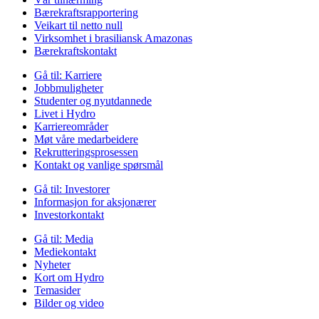
Bærekraftsrapportering
Veikart til netto null
Virksomhet i brasiliansk Amazonas
Bærekraftskontakt
Gå til:
Karriere
Jobbmuligheter
Studenter og nyutdannede
Livet i Hydro
Karriereområder
Møt våre medarbeidere
Rekrutteringsprosessen
Kontakt og vanlige spørsmål
Gå til:
Investorer
Informasjon for aksjonærer
Investorkontakt
Gå til:
Media
Mediekontakt
Nyheter
Kort om Hydro
Temasider
Bilder og video