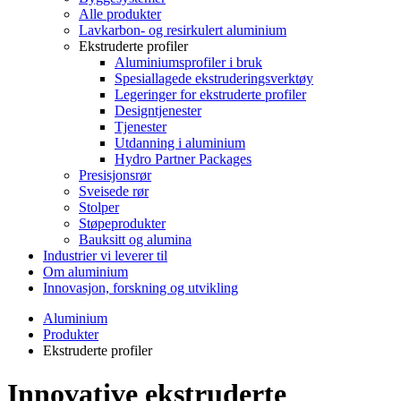
Alle produkter
Lavkarbon- og resirkulert aluminium
Ekstruderte profiler
Aluminiumsprofiler i bruk
Spesiallagede ekstruderingsverktøy
Legeringer for ekstruderte profiler
Designtjenester
Tjenester
Utdanning i aluminium
Hydro Partner Packages
Presisjonsrør
Sveisede rør
Stolper
Støpeprodukter
Bauksitt og alumina
Industrier vi leverer til
Om aluminium
Innovasjon, forskning og utvikling
Aluminium
Produkter
Ekstruderte profiler
Innovative ekstruderte