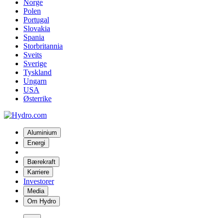
Norge
Polen
Portugal
Slovakia
Spania
Storbritannia
Sveits
Sverige
Tyskland
Ungarn
USA
Østerrike
Aluminium
Energi
Bærekraft
Karriere
Investorer
Media
Om Hydro