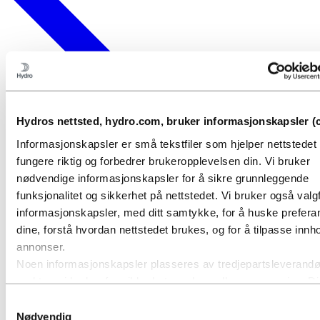
Hydros nettsted, hydro.com, bruker informasjonskapsler (c
Informasjonskapsler er små tekstfiler som hjelper nettstede
fungere riktig og forbedrer brukeropplevelsen din. Vi bruker
nødvendige informasjonskapsler for å sikre grunnleggende
funksjonalitet og sikkerhet på nettstedet. Vi bruker også valgf
informasjonskapsler, med ditt samtykke, for å huske prefer
dine, forstå hvordan nettstedet brukes, og for å tilpasse innho
annonser.
Noen informasjonskapsler plasseres av tredjepartsleverandø
verktøy vi bruker for sikkerhet, analyse eller annonsering. D
tredjepartene kan kombinere informasjon innhentet fra din br
Samtykkevalg
nettsted med annen informasjon du har gitt dem, eller som d
Nødvendig