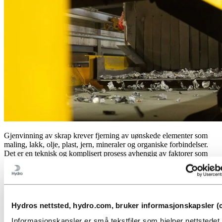
Gjenvinning av skrap krever fjerning av uønskede elementer som
maling, lakk, olje, plast, jern, mineraler og organiske forbindelser.
Det er en teknisk og komplisert prosess avhengig av faktorer som
skrapopprinnelse, opprinnelig kjemi, tidligere bruk og fysiske
egenskaper.
Tiår med forskning og utvikling har gjort Hydro til en pioner innen
resirkulering av aluminium. Vårt globale nettverk av
Hydros nettsted, hydro.com, bruker informasjonskapsler (c
resirkuleringsanlegg drives med en patentert gjenvinningsteknologi,
og vår ambisjon mot 2030 er å doble vår nåværende
Informasjonskapsler er små tekstfiler som hjelper nettstede