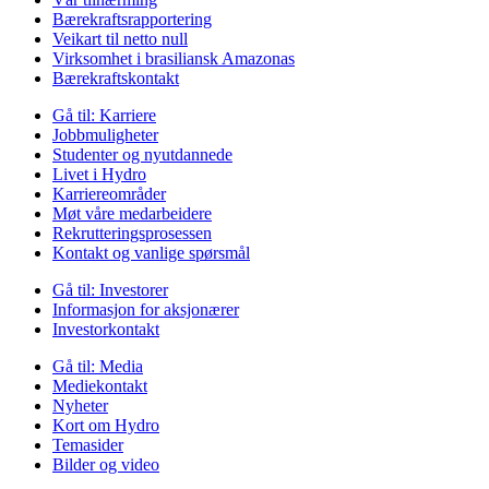
Bærekraftsrapportering
Veikart til netto null
Virksomhet i brasiliansk Amazonas
Bærekraftskontakt
Gå til:
Karriere
Jobbmuligheter
Studenter og nyutdannede
Livet i Hydro
Karriereområder
Møt våre medarbeidere
Rekrutteringsprosessen
Kontakt og vanlige spørsmål
Gå til:
Investorer
Informasjon for aksjonærer
Investorkontakt
Gå til:
Media
Mediekontakt
Nyheter
Kort om Hydro
Temasider
Bilder og video