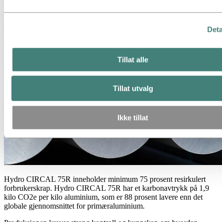
Å produsere Hydro CIRCAL 100R er både komplisert og
tidkrevende, og er derfor foreløpig kun tilgjengelig i små, on-
demand batcher.
Deta
Tillat alle
Tillat utvalg
Ikke tillat
Hydro CIRCAL 75R inneholder minimum 75 prosent resirkulert
forbrukerskrap. Hydro CIRCAL 75R har et karbonavtrykk på 1,9
kilo CO2e per kilo aluminium, som er 88 prosent lavere enn det
globale gjennomsnittet for primæraluminium.