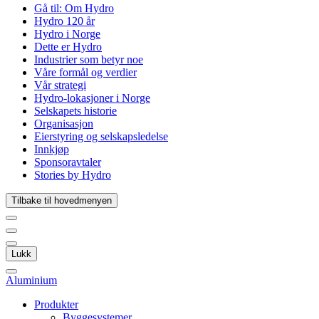
Gå til:
Om Hydro
Hydro 120 år
Hydro i Norge
Dette er Hydro
Industrier som betyr noe
Våre formål og verdier
Vår strategi
Hydro-lokasjoner i Norge
Selskapets historie
Organisasjon
Eierstyring og selskapsledelse
Innkjøp
Sponsoravtaler
Stories by Hydro
Tilbake til hovedmenyen
Lukk
Aluminium
Produkter
Byggesystemer