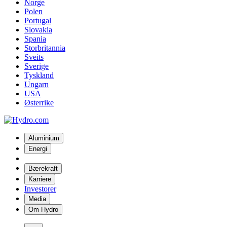
Norge
Polen
Portugal
Slovakia
Spania
Storbritannia
Sveits
Sverige
Tyskland
Ungarn
USA
Østerrike
Aluminium
Energi
Bærekraft
Karriere
Investorer
Media
Om Hydro