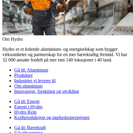
Om Hydro
Hydro er et ledende aluminium- og energiselskap som bygger
virksomheter og partnerskap for en mer bærekraftig fremtid. Vi har
32 000 ansatte fordelt på mer enn 140 lokasjoner i 40 land.
Gå til:
Aluminium
Produkter
Industrier vi leverer til
Om aluminium
Innovasjon, forskning og utvikling
Gå til:
Energi
Energi i Hydro
Hydro Rein
Kraftproduksjon og markedsoperasjoner
Gå til:
Bærekraft
Vår tilnærming