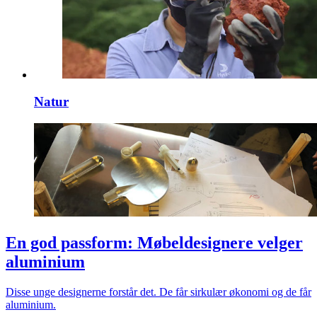
Natur
En god passform: Møbeldesignere velger
aluminium
Disse unge designerne forstår det. De får sirkulær økonomi og de får
aluminium.