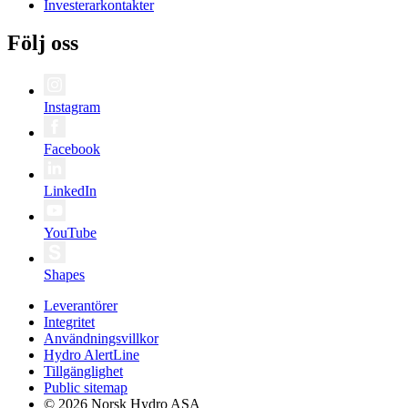
Investerarkontakter
Följ oss
Instagram
Facebook
LinkedIn
YouTube
Shapes
Leverantörer
Integritet
Användningsvillkor
Hydro AlertLine
Tillgänglighet
Public sitemap
© 2026 Norsk Hydro ASA