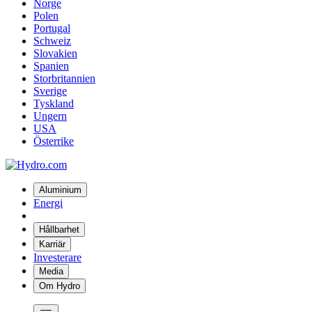
Norge
Polen
Portugal
Schweiz
Slovakien
Spanien
Storbritannien
Sverige
Tyskland
Ungern
USA
Österrike
Aluminium
Energi
Hållbarhet
Karriär
Investerare
Media
Om Hydro