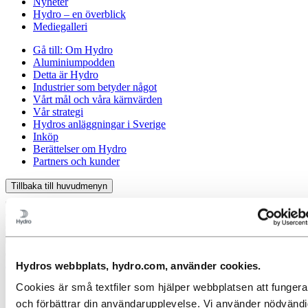
Nyheter
Hydro – en överblick
Mediegalleri
Gå till:
Om Hydro
Aluminiumpodden
Detta är Hydro
Industrier som betyder något
Vårt mål och våra kärnvärden
Vår strategi
Hydros anläggningar i Sverige
Inköp
Berättelser om Hydro
Partners och kunder
Tillbaka till huvudmenyn
Stäng
Aluminium
Hydros webbplats, hydro.com, använder cookies.
Produkter
Cookies är små textfiler som hjälper webbplatsen att fungera
Industrier vi levererar till
och förbättrar din användarupplevelse. Vi använder nödvänd