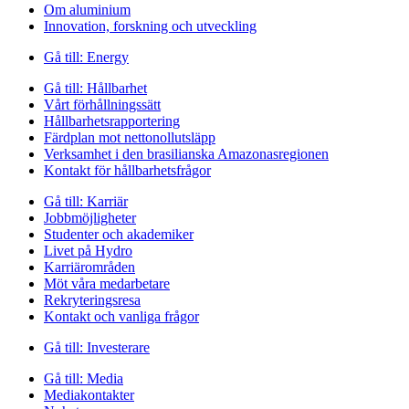
Om aluminium
Innovation, forskning och utveckling
Gå till:
Energy
Gå till:
Hållbarhet
Vårt förhållningssätt
Hållbarhetsrapportering
Färdplan mot nettonollutsläpp
Verksamhet i den brasilianska Amazonasregionen
Kontakt för hållbarhetsfrågor
Gå till:
Karriär
Jobbmöjligheter
Studenter och akademiker
Livet på Hydro
Karriärområden
Möt våra medarbetare
Rekryteringsresa
Kontakt och vanliga frågor
Gå till:
Investerare
Gå till:
Media
Mediakontakter