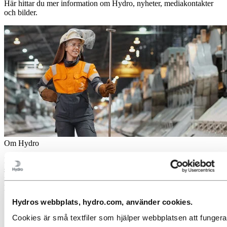
Här hittar du mer information om Hydro, nyheter, mediakontakter
och bilder.
Om Hydro
Hydro är ett ledande företag inom aluminium och förnybar energi
som bygger verksamheter och partnerskap för en mer hållbar
framtid. Vi har 32 000 anställda på mer än 140 platser och i 40
länder.
Hydros webbplats, hydro.com, använder cookies.
Gå till:
Aluminium
Produkter
Cookies är små textfiler som hjälper webbplatsen att fungera
Industrier vi levererar till