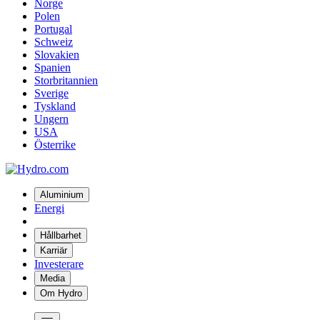
Norge
Polen
Portugal
Schweiz
Slovakien
Spanien
Storbritannien
Sverige
Tyskland
Ungern
USA
Österrike
Aluminium
Energi
Hållbarhet
Karriär
Investerare
Media
Om Hydro