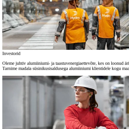
Investorid
Oleme juhtiv alumiiniumi- ja taastuvenergiaettevõte, kes on loonud äri
Tarnime madala süsinikusisaldusega alumiiniumi klientidele kogu maa