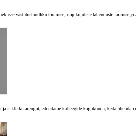
kusse vastutustundliku tootmise, ringikujuliste lahenduste loomise ja
et ja isiklikku arengut, edendame kolleegide kogukonda, keda ühendab