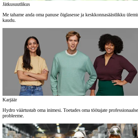
Jätkusuutlikus
Me tahame anda oma panuse õiglasesse ja keskkonnasäästlikku ülemine
kaudu.
Karjäär
Hydro väärtustab oma inimesi. Toetades oma töötajate professionaals
probleeme.