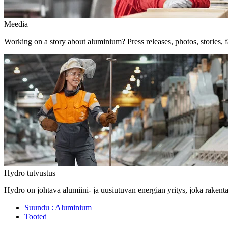
Meedia
Working on a story about aluminium? Press releases, photos, stories, f
Hydro tutvustus
Hydro on johtava alumiini- ja uusiutuvan energian yritys, joka rakent
Suundu :
Aluminium
Tooted