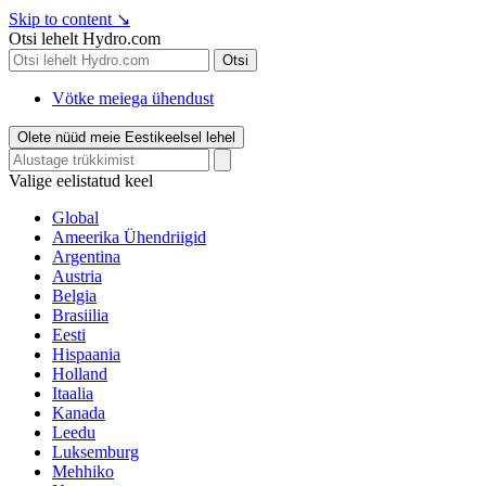
Skip to content
↘
Otsi lehelt Hydro.com
Otsi
Vötke meiega ühendust
Olete nüüd meie Eestikeelsel lehel
Valige eelistatud keel
Global
Ameerika Ühendriigid
Argentina
Austria
Belgia
Brasiilia
Eesti
Hispaania
Holland
Itaalia
Kanada
Leedu
Luksemburg
Mehhiko