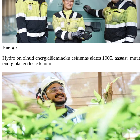
Energia
Hydro on olnud energiaülemineku esirinnas alates 1905. aastast, muute
energialahenduste kaudu.