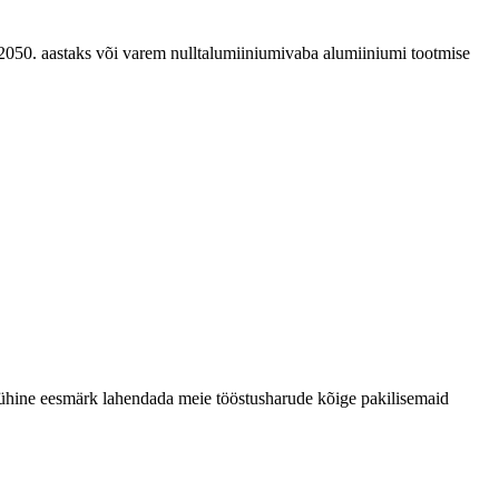
 2050. aastaks või varem nulltalumiiniumivaba alumiiniumi tootmise
 ühine eesmärk lahendada meie tööstusharude kõige pakilisemaid