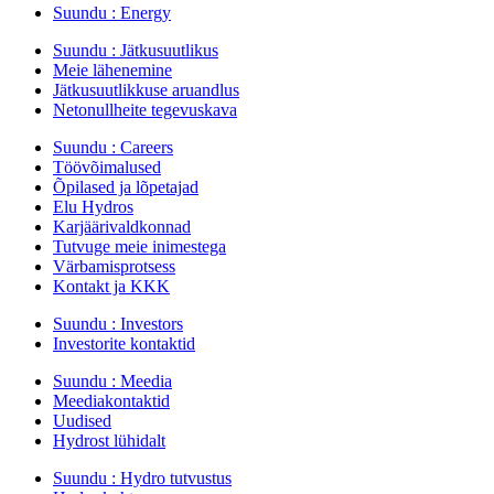
Suundu :
Energy
Suundu :
Jätkusuutlikus
Meie lähenemine
Jätkusuutlikkuse aruandlus
Netonullheite tegevuskava
Suundu :
Careers
Töövõimalused
Õpilased ja lõpetajad
Elu Hydros
Karjäärivaldkonnad
Tutvuge meie inimestega
Värbamisprotsess
Kontakt ja KKK
Suundu :
Investors
Investorite kontaktid
Suundu :
Meedia
Meediakontaktid
Uudised
Hydrost lühidalt
Suundu :
Hydro tutvustus