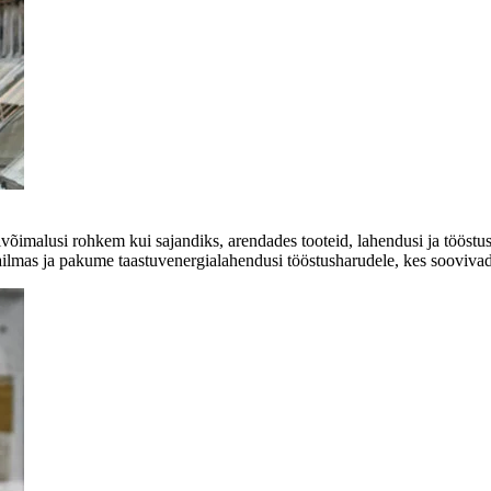
võimalusi rohkem kui sajandiks, arendades tooteid, lahendusi ja tööstus
ilmas ja pakume taastuvenergialahendusi tööstusharudele, kes soovivad 