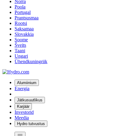
Norra
Poola
Portugal
Prantsusmaa
Rootsi
Saksamaa
Slovakkia
Soome
Šveits
Taani
Ungari
Ühendkuningriik
Alumiinium
Energia
Jätkusuutlikus
Karjäär
Investorid
Meedia
Hydro tutvustus