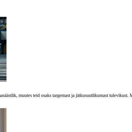
imasäästlik, muutes teid osaks targemast ja jätkusuutlikumast tuleviku