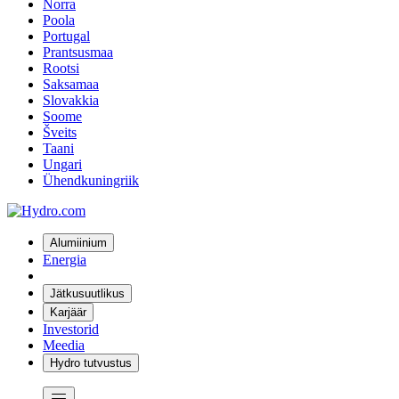
Norra
Poola
Portugal
Prantsusmaa
Rootsi
Saksamaa
Slovakkia
Soome
Šveits
Taani
Ungari
Ühendkuningriik
Alumiinium
Energia
Jätkusuutlikus
Karjäär
Investorid
Meedia
Hydro tutvustus