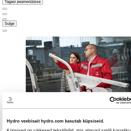
Tagasi peamenüüsse
Sulge
Stories
by
Hydro
Kõik
Hydro veebisait hydro.com kasutab küpsiseid.
Alumiinium kasutuses
Innovatsioon ja tehnoloogia
Küpsised on väikesed tekstifailid, mis aitavad saidil korraliku