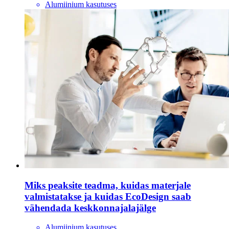
Alumiinium kasutuses
Miks peaksite teadma, kuidas materjale
valmistatakse ja kuidas EcoDesign saab
vähendada keskkonnajalajälge
Alumiinium kasutuses