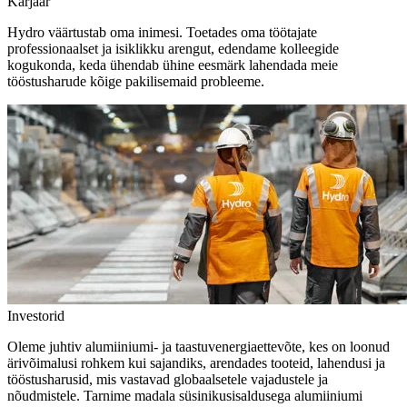
Karjäär
Hydro väärtustab oma inimesi. Toetades oma töötajate
professionaalset ja isiklikku arengut, edendame kolleegide
kogukonda, keda ühendab ühine eesmärk lahendada meie
tööstusharude kõige pakilisemaid probleeme.
Investorid
Oleme juhtiv alumiiniumi- ja taastuvenergiaettevõte, kes on loonud
ärivõimalusi rohkem kui sajandiks, arendades tooteid, lahendusi ja
tööstusharusid, mis vastavad globaalsetele vajadustele ja
nõudmistele. Tarnime madala süsinikusisaldusega alumiiniumi