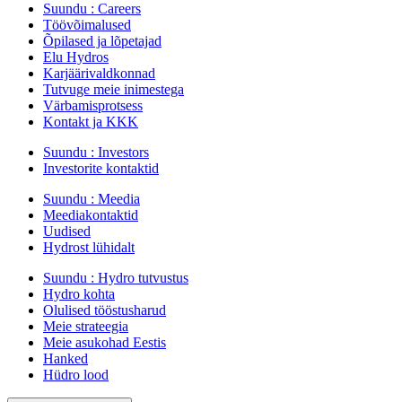
Suundu :
Careers
Töövõimalused
Õpilased ja lõpetajad
Elu Hydros
Karjäärivaldkonnad
Tutvuge meie inimestega
Värbamisprotsess
Kontakt ja KKK
Suundu :
Investors
Investorite kontaktid
Suundu :
Meedia
Meediakontaktid
Uudised
Hydrost lühidalt
Suundu :
Hydro tutvustus
Hydro kohta
Olulised tööstusharud
Meie strateegia
Meie asukohad Eestis
Hanked
Hüdro lood