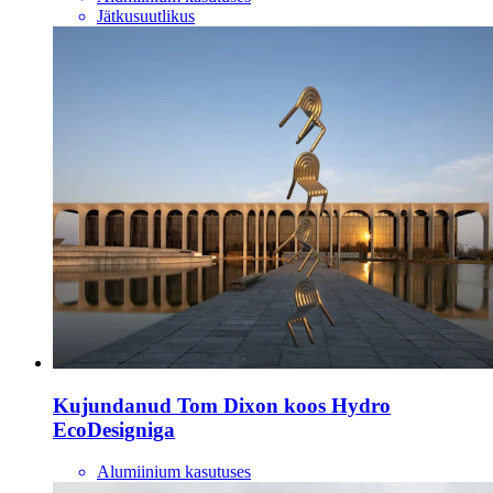
Jätkusuutlikus
Kujundanud Tom Dixon koos Hydro
EcoDesigniga
Alumiinium kasutuses