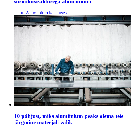
süsinikusisaldusega alumiiniumi
Alumiinium kasutuses
10 põhjust, miks alumiinium peaks olema teie
järgmine materjali valik