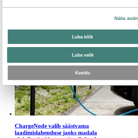
Alumiinium kasutuses
Jätkusuutlikus
Näita and
Luba kõik
Luba valik
Keeldu
ChargeNode valib säästvama
laadimislahenduse jaoks madala