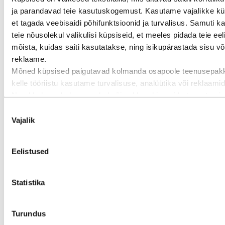
Jätkusuutlikus
ja parandavad teie kasutuskogemust. Kasutame vajalikke kü
inimesed ja karjäär
et tagada veebisaidi põhifunktsioonid ja turvalisus. Samuti 
teie nõusolekul valikulisi küpsiseid, et meeles pidada teie eeli
mõista, kuidas saiti kasutatakse, ning isikupärastada sisu võ
reklaame.
Mõned küpsised paigutavad kolmanda osapoole teenusepakk
kelle tööriistu kasutame turvalisuse, analüütika või reklaami
Need kolmandad osapooled võivad kombineerida teavet, mis
kogutud teie kasutusest meie veebisaidil, muu teabega, mida
Nõusoleku
neile edastanud, või teabega, mille nad on kogunud teie kasu
Vajalik
valik
nende teenustes. Kolmas osapool, kes on loetletud vastutav
kolmanda osapoole küpsise eest, on vastava küpsisega kog
Eelistused
isikuandmete vastutav töötleja. Nende kolmandate osapoolte 
leiate allpool asuvast küpsisetabelist.
Statistika
Riviera Riviera Marquises & Solskydd
markiisid ja päikesevarjud valivad madalama
Turundus
CO₂ jalajäljega alumiiniumi