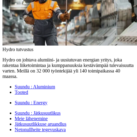
Hydro tutvustus
Hydro on johtava alumiini- ja uusiutuvan energian yritys, joka
rakentaa liiketoimintaa ja kumppanuuksia kestävämpää tulevaisuutta
varten. Meillä on 32 000 työntekijää yli 140 toimipaikassa 40
maassa.
Suundu :
Aluminium
Tooted
Suundu :
Energy
Suundu :
Jätkusuutlikus
Meie lähenemine
Jätkusuutlikkuse aruandlus
Netonullheite tegevuskava