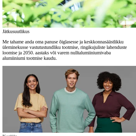
Jätkusuutlikus
Me tahame anda oma panuse õiglasesse ja keskkonnasäästlikku
üleminekusse vastutustundliku tootmise, ringikujuliste lahenduste
loomise ja 2050. aastaks või varem nulltalumiiniumivaba
alumiiniumi tootmise kaudu.