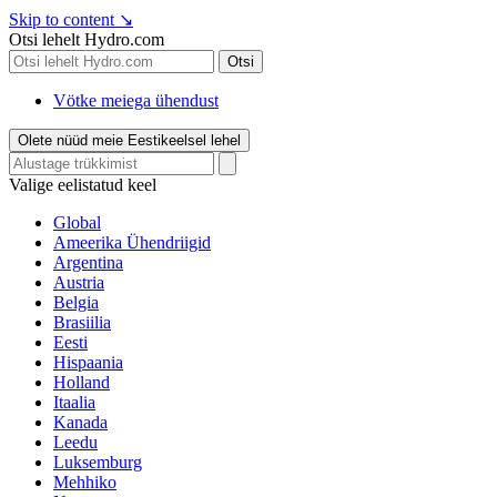
Skip to content
↘
Otsi lehelt Hydro.com
Otsi
Vötke meiega ühendust
Olete nüüd meie Eestikeelsel lehel
Valige eelistatud keel
Global
Ameerika Ühendriigid
Argentina
Austria
Belgia
Brasiilia
Eesti
Hispaania
Holland
Itaalia
Kanada
Leedu
Luksemburg
Mehhiko