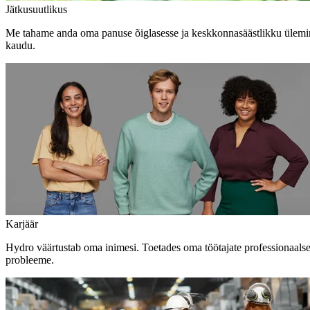
Jätkusuutlikus
Me tahame anda oma panuse õiglasesse ja keskkonnasäästlikku ülemine
kaudu.
Karjäär
Hydro väärtustab oma inimesi. Toetades oma töötajate professionaals
probleeme.