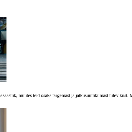
imasäästlik, muutes teid osaks targemast ja jätkusuutlikumast tuleviku