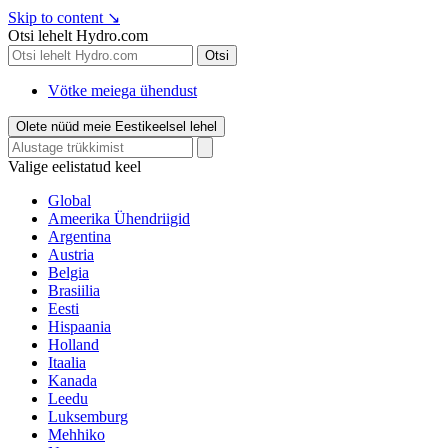
Skip to content
↘
Otsi lehelt Hydro.com
Otsi
Vötke meiega ühendust
Olete nüüd meie Eestikeelsel lehel
Valige eelistatud keel
Global
Ameerika Ühendriigid
Argentina
Austria
Belgia
Brasiilia
Eesti
Hispaania
Holland
Itaalia
Kanada
Leedu
Luksemburg
Mehhiko