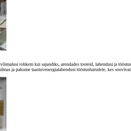
võimalusi rohkem kui sajandiks, arendades tooteid, lahendusi ja tööstus
ilmas ja pakume taastuvenergialahendusi tööstusharudele, kes soovivad 