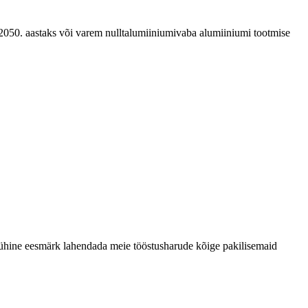
 2050. aastaks või varem nulltalumiiniumivaba alumiiniumi tootmise
 ühine eesmärk lahendada meie tööstusharude kõige pakilisemaid