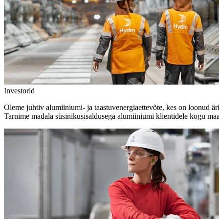
Investorid
Oleme juhtiv alumiiniumi- ja taastuvenergiaettevõte, kes on loonud äri
Tarnime madala süsinikusisaldusega alumiiniumi klientidele kogu maa