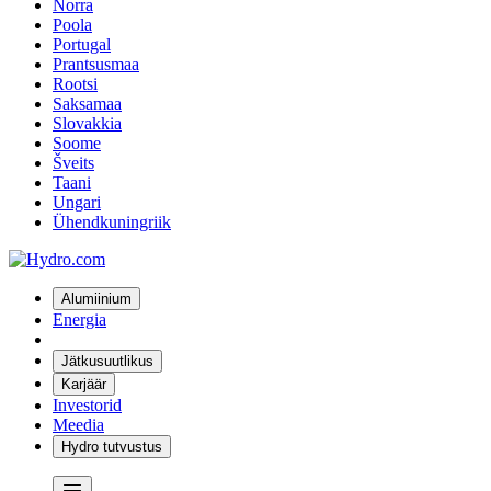
Norra
Poola
Portugal
Prantsusmaa
Rootsi
Saksamaa
Slovakkia
Soome
Šveits
Taani
Ungari
Ühendkuningriik
Alumiinium
Energia
Jätkusuutlikus
Karjäär
Investorid
Meedia
Hydro tutvustus