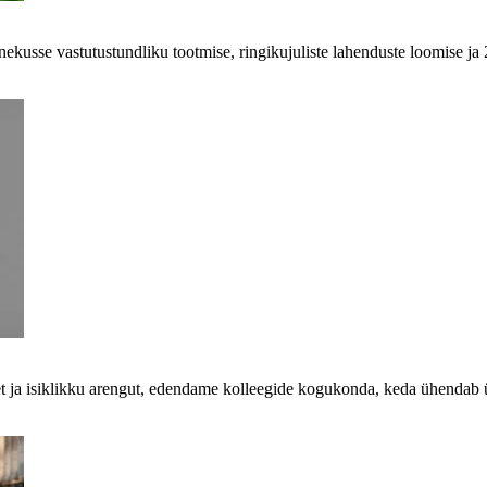
kusse vastutustundliku tootmise, ringikujuliste lahenduste loomise ja
et ja isiklikku arengut, edendame kolleegide kogukonda, keda ühendab