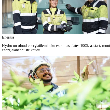
Energia
Hydro on olnud energiaülemineku esirinnas alates 1905. aastast, muute
energialahenduste kaudu.