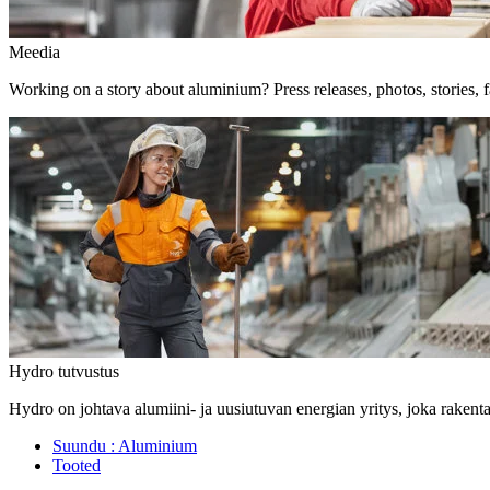
Meedia
Working on a story about aluminium? Press releases, photos, stories, f
Hydro tutvustus
Hydro on johtava alumiini- ja uusiutuvan energian yritys, joka rakent
Suundu :
Aluminium
Tooted