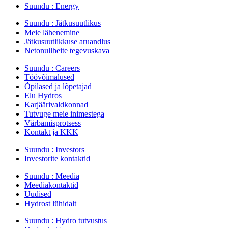
Suundu :
Energy
Suundu :
Jätkusuutlikus
Meie lähenemine
Jätkusuutlikkuse aruandlus
Netonullheite tegevuskava
Suundu :
Careers
Töövõimalused
Õpilased ja lõpetajad
Elu Hydros
Karjäärivaldkonnad
Tutvuge meie inimestega
Värbamisprotsess
Kontakt ja KKK
Suundu :
Investors
Investorite kontaktid
Suundu :
Meedia
Meediakontaktid
Uudised
Hydrost lühidalt
Suundu :
Hydro tutvustus