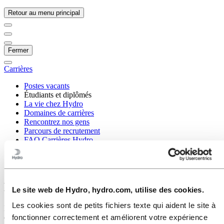
Retour au menu principal
Fermer
Carrières
Postes vacants
Étudiants et diplômés
La vie chez Hydro
Domaines de carrières
Rencontrez nos gens
Parcours de recrutement
FAQ Carrières Hydro
Carrières
Étudiants et diplômés
Étudiants et diplômés
Le site web de Hydro, hydro.com, utilise des cookies.
Les cookies sont de petits fichiers texte qui aident le site à
En vous joignant à nous, vous ne vous joignez pas seulement à une
fonctionner correctement et améliorent votre expérience
entreprise, vous faites partie d'une communauté qui se consacre à la