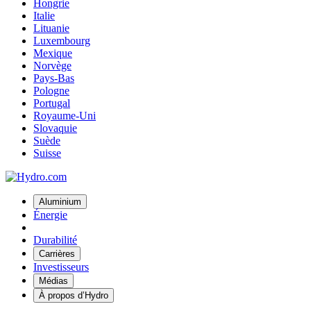
Hongrie
Italie
Lituanie
Luxembourg
Mexique
Norvège
Pays-Bas
Pologne
Portugal
Royaume-Uni
Slovaquie
Suède
Suisse
Aluminium
Énergie
Durabilité
Carrières
Investisseurs
Médias
À propos d’Hydro