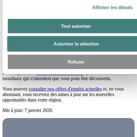
Afficher les détails
En privilégiant la transparence, la décarbonation, la promotion d'une
transition juste et la contribution à un avenir plus respectueux de la
nature, nous changeons la donne pour notre industrie tout en aidant
des secteurs comme l'automobile et la construction à faire de même.
Tout autoriser
Votre contribution nous aidera à ouvrir la voie à la transition vers
l'aluminium vert.
Autoriser la sélection
Explorez votre chemin
Refuser
Bien que bon nombre de nos apprentissages, stages et programmes
de formation/diplôme soient adaptés à des lieux spécifiques, nous
avons également
des domaines de carrière
s professionnelle
mondiaux qui n'attendent que vous pour être découverts.
Vous pouvez
consulter nos offres d'emploi actuelles
et, en vous
abonnant, vous recevrez des mises à jour sur les nouvelles
opportunités dans votre région.
Mis à jour: 7 janvier 2026