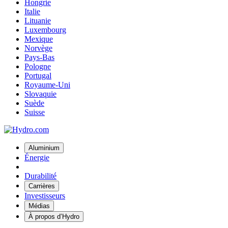
Hongrie
Italie
Lituanie
Luxembourg
Mexique
Norvège
Pays-Bas
Pologne
Portugal
Royaume-Uni
Slovaquie
Suède
Suisse
Aluminium
Énergie
Durabilité
Carrières
Investisseurs
Médias
À propos d’Hydro