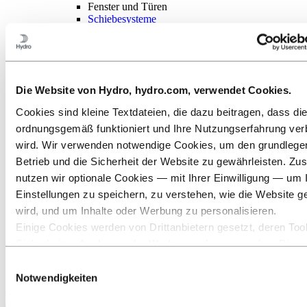
Fenster und Türen
Schiebesysteme
Fassaden
Gebäudeprofile
Sicherheit
Schiff- und Bootsbau
Verkehr
Die Website von Hydro, hydro.com, verwendet Cookies.
HLK
Sonne und Energie
Cookies sind kleine Textdateien, die dazu beitragen, dass di
Industriedesign
ordnungsgemäß funktioniert und Ihre Nutzungserfahrung ver
Infrastruktur
Elektronik
wird. Wir verwenden notwendige Cookies, um den grundleg
Allgemeiner Maschinenbau
Betrieb und die Sicherheit der Website zu gewährleisten. Zus
Über Aluminium
nutzen wir optionale Cookies — mit Ihrer Einwilligung — um 
Innovationen, Forschung und Entwicklung
ALUMINIUM 2026
Einstellungen zu speichern, zu verstehen, wie die Website g
wird, und um Inhalte oder Werbung zu personalisieren.
Aluminium
Einige Cookies werden von Drittanbietern gesetzt, deren Tool
Branchen, in denen wir tätig sind
Baugewerbe
Sicherheits‑, Analyse‑ oder Werbezwecke verwenden. Diese
Fenster und Türen
Drittanbieter können die Informationen, die sie über Ihre Nut
Einwilligungsauswahl
unserer Website sammeln, mit anderen Daten kombinieren, d
Notwendigkeiten
Aluminium für Fenster und
ihnen bereitgestellt haben oder die sie über Ihre Nutzung ihr