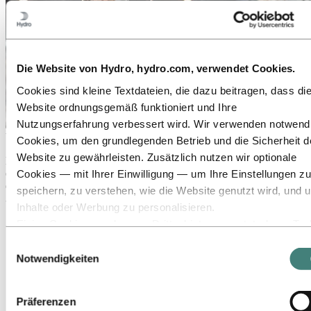
Die Website von Hydro, hydro.com, verwendet Cookies.
Cookies sind kleine Textdateien, die dazu beitragen, dass di
Website ordnungsgemäß funktioniert und Ihre
Nutzungserfahrung verbessert wird. Wir verwenden notwend
Über Hydro
Cookies, um den grundlegenden Betrieb und die Sicherheit d
Website zu gewährleisten. Zusätzlich nutzen wir optionale
Hydro ist ein führendes Unternehmen für Aluminium und
erneuerbare Energien, das Unternehmen und Partnerschaften für
Cookies — mit Ihrer Einwilligung — um Ihre Einstellungen zu
eine nachhaltigere Zukunft aufbaut. Wir beschäftigen
speichern, zu verstehen, wie die Website genutzt wird, und 
32.000 Mitarbeiter an mehr als 140 Standorten in 40 Ländern.
Inhalte oder Werbung zu personalisieren.
Zu:
Aluminium
Einige Cookies werden von Drittanbietern gesetzt, deren Too
Produkte
wir für Sicherheits‑, Analyse‑ oder Werbezwecke verwenden
Einwilligungsauswahl
Branchen, in denen wir tätig sind
Diese Drittanbieter können die Informationen, die sie über Ih
Notwendigkeiten
Über Aluminium
Innovationen, Forschung und Entwicklung
Nutzung unserer Website sammeln, mit anderen Daten
ALUMINIUM 2026
kombinieren, die Sie ihnen bereitgestellt haben oder die sie ü
Präferenzen
Ihre Nutzung ihrer Dienste gesammelt haben. Der Drittanbiet
Zu:
Energy