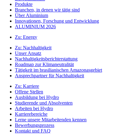
Produkte
Branchen, in denen wir tätig sind
Über Aluminium
Innovationen, Forschung und Entwicklung
ALUMINIUM 2026
Zu:
Energy
Zu:
Nachhaltigkeit
Unser Ansatz
Nachhaltigkeitsberichterstattung
Roadmap zur Klimaneutralität
Tätigkeit im brasilianischen Amazonasgebiet
Ansprechpartner für Nachhaltigkeit
Zu:
Karriere
Offene Stellen
Ausbildung bei Hydro
Studierende und Absolventen
Arbeiten bei Hydro
Karrierebereiche
Lerne unsere Mitarbeitenden kennen
Bewerbungsprozess
Kontakt und FAQ