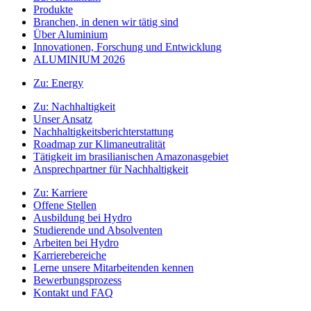
Produkte
Branchen, in denen wir tätig sind
Über Aluminium
Innovationen, Forschung und Entwicklung
ALUMINIUM 2026
Zu:
Energy
Zu:
Nachhaltigkeit
Unser Ansatz
Nachhaltigkeitsberichterstattung
Roadmap zur Klimaneutralität
Tätigkeit im brasilianischen Amazonasgebiet
Ansprechpartner für Nachhaltigkeit
Zu:
Karriere
Offene Stellen
Ausbildung bei Hydro
Studierende und Absolventen
Arbeiten bei Hydro
Karrierebereiche
Lerne unsere Mitarbeitenden kennen
Bewerbungsprozess
Kontakt und FAQ