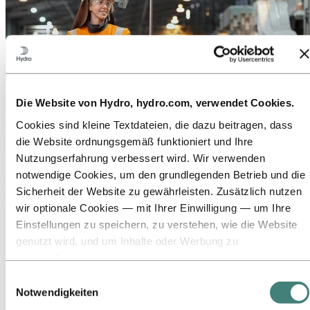
Die Website von Hydro, hydro.com, verwendet Cookies.
Cookies sind kleine Textdateien, die dazu beitragen, dass
Über Hydro
die Website ordnungsgemäß funktioniert und Ihre
Nutzungserfahrung verbessert wird. Wir verwenden
Hydro ist ein führendes Unternehmen für Aluminium und
erneuerbare Energien, das Unternehmen und Partnerschaften für
notwendige Cookies, um den grundlegenden Betrieb und die
eine nachhaltigere Zukunft aufbaut. Wir beschäftigen
Sicherheit der Website zu gewährleisten. Zusätzlich nutzen
32.000 Mitarbeiter an mehr als 140 Standorten in 40 Ländern.
wir optionale Cookies — mit Ihrer Einwilligung — um Ihre
Zu:
Aluminium
Einstellungen zu speichern, zu verstehen, wie die Website
Produkte
genutzt wird, und um Inhalte oder Werbung zu
Branchen, in denen wir tätig sind
personalisieren.
Über Aluminium
Innovationen, Forschung und Entwicklung
Einige Cookies werden von Drittanbietern gesetzt, deren
Einwilligungsauswahl
ALUMINIUM 2026
Tools wir für Sicherheits‑, Analyse‑ oder Werbezwecke
Notwendigkeiten
Zu:
Energy
verwenden. Diese Drittanbieter können die Informationen,