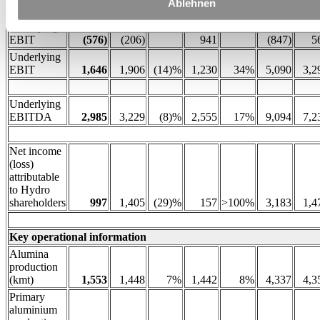
excluded
Ablehnen
from
underlying
EBIT
(576)
(206)
941
(847)
5
Underlying
EBIT
1,646
1,906
(14)%
1,230
34%
5,090
3,2
Underlying
EBITDA
2,985
3,229
(8)%
2,555
17%
9,094
7,2
Net income
(loss)
attributable
to Hydro
shareholders
997
1,405
(29)%
157
>100%
3,183
1,4
Key operational information
Alumina
production
(kmt)
1,553
1,448
7%
1,442
8%
4,337
4,3
Primary
aluminium