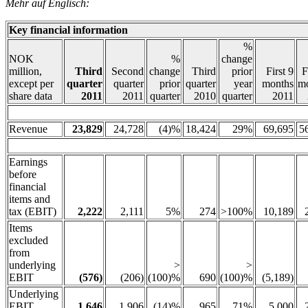
Mehr auf Englisch:
Key financial information
%
NOK
%
change
million,
Third
Second
change
Third
prior
First 9
F
except per
quarter
quarter
prior
quarter
year
months
m
share data
2011
2011
quarter
2010
quarter
2011
Revenue
23,829
24,728
(4)%
18,424
29%
69,695
5
Earnings
before
financial
items and
tax (EBIT)
2,222
2,111
5%
274
>100%
10,189
Items
excluded
from
underlying
>
>
EBIT
(576)
(206)
(100)%
690
(100)%
(5,189)
Underlying
EBIT
1,646
1,906
(14)%
965
71%
5,000