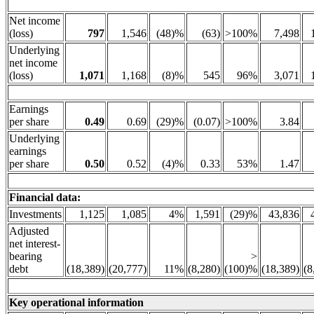
Net income
(loss)
797
1,546
(48)%
(63)
>100%
7,498
Underlying
net income
(loss)
1,071
1,168
(8)%
545
96%
3,071
Earnings
per share
0.49
0.69
(29)%
(0.07)
>100%
3.84
Underlying
earnings
per share
0.50
0.52
(4)%
0.33
53%
1.47
Financial data:
Investments
1,125
1,085
4%
1,591
(29)%
43,836
Adjusted
net interest-
bearing
>
debt
(18,389)
(20,777)
11%
(8,280)
(100)%
(18,389)
(8
Key operational information