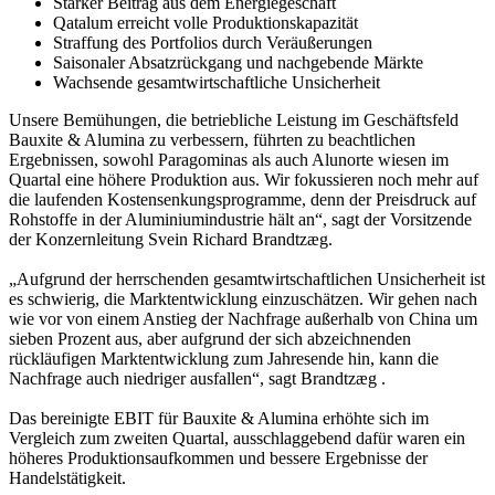
Starker Beitrag aus dem Energiegeschäft
Qatalum erreicht volle Produktionskapazität
Straffung des Portfolios durch Veräußerungen
Saisonaler Absatzrückgang und nachgebende Märkte
Wachsende gesamtwirtschaftliche Unsicherheit
Unsere Bemühungen, die betriebliche Leistung im Geschäftsfeld
Bauxite & Alumina zu verbessern, führten zu beachtlichen
Ergebnissen, sowohl Paragominas als auch Alunorte wiesen im
Quartal eine höhere Produktion aus. Wir fokussieren noch mehr auf
die laufenden Kostensenkungsprogramme, denn der Preisdruck auf
Rohstoffe in der Aluminiumindustrie hält an“, sagt der Vorsitzende
der Konzernleitung Svein Richard Brandtzæg.
„Aufgrund der herrschenden gesamtwirtschaftlichen Unsicherheit ist
es schwierig, die Marktentwicklung einzuschätzen. Wir gehen nach
wie vor von einem Anstieg der Nachfrage außerhalb von China um
sieben Prozent aus, aber aufgrund der sich abzeichnenden
rückläufigen Marktentwicklung zum Jahresende hin, kann die
Nachfrage auch niedriger ausfallen“, sagt Brandtzæg .
Das bereinigte EBIT für Bauxite & Alumina erhöhte sich im
Vergleich zum zweiten Quartal, ausschlaggebend dafür waren ein
höheres Produktionsaufkommen und bessere Ergebnisse der
Handelstätigkeit.