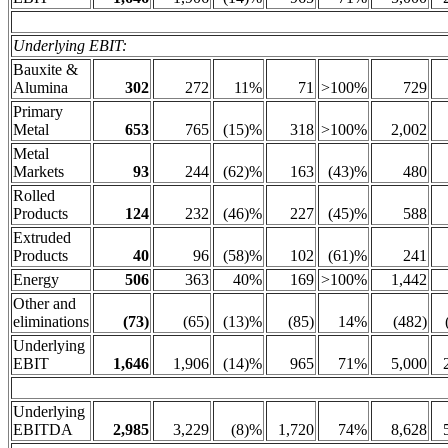
Underlying EBIT:
Bauxite &
Alumina
302
272
11%
71
>100%
729
Primary
Metal
653
765
(15)%
318
>100%
2,002
Metal
Markets
93
244
(62)%
163
(43)%
480
Rolled
Products
124
232
(46)%
227
(45)%
588
Extruded
Products
40
96
(58)%
102
(61)%
241
Energy
506
363
40%
169
>100%
1,442
Other and
eliminations
(73)
(65)
(13)%
(85)
14%
(482)
Underlying
EBIT
1,646
1,906
(14)%
965
71%
5,000
Underlying
EBITDA
2,985
3,229
(8)%
1,720
74%
8,628