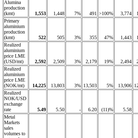
Alumina
production
(kmt)
1,553
1,448
7%
491
>100%
3,774
Primary
aluminium
production
(kmt)
522
505
3%
355
47%
1,443
Realized
aluminium
price LME
(USD/mt)
2,592
2,509
3%
2,179
19%
2,494
Realized
aluminium
price LME
(NOK/mt)
14,225
13,803
3%
13,503
5%
13,906
1
Realized
NOK/USD
exchange
rate
5.49
5.50
-
6.20
(11)%
5.58
Metal
Markets
sales
volumes to