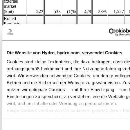
external
market
(kmt)
527
533
(1)%
429
23%
1,527
Rolled
Products
sales
volumes to
external
market
(kmt)
228
242
(6)%
239
(5)%
714
Die Website von Hydro, hydro.com, verwendet Cookies.
Extruded
Cookies sind kleine Textdateien, die dazu beitragen, dass di
Products
sales
ordnungsgemäß funktioniert und Ihre Nutzungserfahrung ver
volumes to
wird. Wir verwenden notwendige Cookies, um den grundleg
external
Betrieb und die Sicherheit der Website zu gewährleisten. Zus
market
(kmt)
137
142
(4)%
134
2%
415
nutzen wir optionale Cookies — mit Ihrer Einwilligung — um 
Power
Einstellungen zu speichern, zu verstehen, wie die Website g
production
wird, und um Inhalte oder Werbung zu personalisieren.
(GWh)
2,737
1,830
50%
1,479
85%
6,875
Einige Cookies werden von Drittanbietern gesetzt, deren Tool
Sicherheits‑, Analyse‑ oder Werbezwecke verwenden. Diese
Pro forma underlying financial and
Drittanbieter können die Informationen, die sie über Ihre Nut
operating results
Einwilligungsauswahl