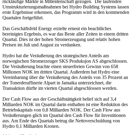
rückläufige Märkte in Mitleidenschaft gezogen. Die laufenden
Umstrukturierungsmaßnahmen bei Hydro Building Systems lassen
erste Ergebnisse erkennen, das Programm wird in den kommenden
Quartalen fortgeführt.
Das Geschäftsfeld Energy erzielte erneut ein beachtliches
bereinigtes Ergebnis, es war das Beste aller Zeiten in einem dritten
Quartal. Dies ist der hohen Stromerzeugung und relativ hohen
Preisen im Juli und August zu verdanken.
Hydro hat die Veräußerung des strategischen Anteils am
norwegischen Stromerzeuger SKS Produksjon AS abgeschlossen.
Die Veräußerung brachte einen steuerfreien Gewinn von 658
Millionen NOK im dritten Quartal. Außerdem hat Hydro eine
Vereinbarung über die Veräußerung des Anteils von 35 Prozent an
der Tonerderaffinerie Alpart in Jamaika unterzeichnet, die
Transaktion dürfte im vierten Quartal abgeschlossen werden.
Der Cash Flow aus der Geschäftstätigkeit belief sich auf 3,4
Milliarden NOK im Quartal darin enthalten ist eine Reduktion des
Betriebskapitals von 0,8 Milliarden NOK. Der Cash Flow aus
Veräußerungen glich im Quartal den Cash Flow für Investitionen
aus. Am Ende des Quartals betrug die Nettoverschuldung von
Hydro 0,1 Milliarden Kronen.