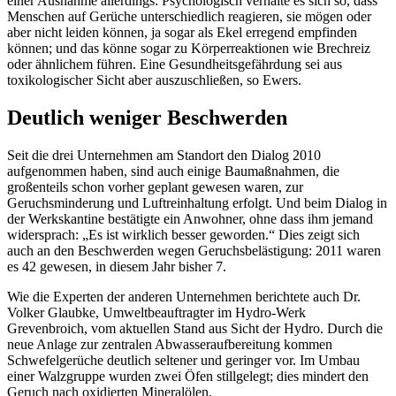
einer Ausnahme allerdings: Psychologisch verhalte es sich so, dass
Menschen auf Gerüche unterschiedlich reagieren, sie mögen oder
aber nicht leiden können, ja sogar als Ekel erregend empfinden
können; und das könne sogar zu Körperreaktionen wie Brechreiz
oder ähnlichem führen. Eine Gesundheitsgefährdung sei aus
toxikologischer Sicht aber auszuschließen, so Ewers.
Deutlich weniger Beschwerden
Seit die drei Unternehmen am Standort den Dialog 2010
aufgenommen haben, sind auch einige Baumaßnahmen, die
großenteils schon vorher geplant gewesen waren, zur
Geruchsminderung und Luftreinhaltung erfolgt. Und beim Dialog in
der Werkskantine bestätigte ein Anwohner, ohne dass ihm jemand
widersprach: „Es ist wirklich besser geworden.“ Dies zeigt sich
auch an den Beschwerden wegen Geruchsbelästigung: 2011 waren
es 42 gewesen, in diesem Jahr bisher 7.
Wie die Experten der anderen Unternehmen berichtete auch Dr.
Volker Glaubke, Umweltbeauftragter im Hydro-Werk
Grevenbroich, vom aktuellen Stand aus Sicht der Hydro. Durch die
neue Anlage zur zentralen Abwasseraufbereitung kommen
Schwefelgerüche deutlich seltener und geringer vor. Im Umbau
einer Walzgruppe wurden zwei Öfen stillgelegt; dies mindert den
Geruch nach oxidierten Mineralölen.