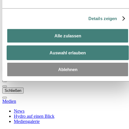
untenstehenden Cookieliste können Sie einsehen, um
Zu:
Über Hydro
welche Drittanbieter es sich handelt.
Das ist Hydro
Wichtige Industrien schaffen
Details zeigen
Unser Zweck und unsere Werte
Unsere Strategie
Standorte in Österreich
Alle zulassen
Standorte in Deutschland
Standorte in der Schweiz
Publications
Auswahl erlauben
Beschaffung
Berichte von Hydro
Zurück zum Hauptmenü
Ablehnen
Schließen
Medien
News
Hydro auf einen Blick
Mediengalerie