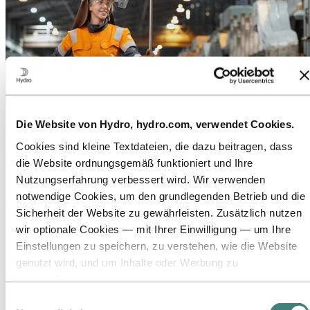
Die Website von Hydro, hydro.com, verwendet Cookies.
Über Hydro
Cookies sind kleine Textdateien, die dazu beitragen, dass
Hydro ist ein führendes Unternehmen für Aluminium und
die Website ordnungsgemäß funktioniert und Ihre
erneuerbare Energien, das Unternehmen und Partnerschaften für
Nutzungserfahrung verbessert wird. Wir verwenden
eine nachhaltigere Zukunft aufbaut. Wir beschäftigen
notwendige Cookies, um den grundlegenden Betrieb und die
32.000 Mitarbeiter an mehr als 140 Standorten in 40 Ländern.
Sicherheit der Website zu gewährleisten. Zusätzlich nutzen
Zu:
Aluminium
wir optionale Cookies — mit Ihrer Einwilligung — um Ihre
Produkte
Einstellungen zu speichern, zu verstehen, wie die Website
Branchen, in denen wir tätig sind
Über Aluminium
genutzt wird, und um Inhalte oder Werbung zu
Innovationen, Forschung und Entwicklung
personalisieren.
ALUMINIUM 2026
Einige Cookies werden von Drittanbietern gesetzt, deren
Einwilligungsauswahl
Zu:
Energy