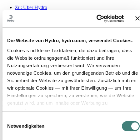
Zu:
Über Hydro
Das ist Hydro
Wichtige Industrien schaffen
Unser Zweck und unsere Werte
Unsere Strategie
Standorte in Österreich
Die Website von Hydro, hydro.com, verwendet Cookies.
Standorte in Deutschland
Standorte in der Schweiz
Cookies sind kleine Textdateien, die dazu beitragen, dass
Publications
die Website ordnungsgemäß funktioniert und Ihre
Beschaffung
Berichte von Hydro
Nutzungserfahrung verbessert wird. Wir verwenden
notwendige Cookies, um den grundlegenden Betrieb und die
Zurück zum Hauptmenü
Sicherheit der Website zu gewährleisten. Zusätzlich nutzen
wir optionale Cookies — mit Ihrer Einwilligung — um Ihre
Einstellungen zu speichern, zu verstehen, wie die Website
Schließen
genutzt wird, und um Inhalte oder Werbung zu
Medien
personalisieren.
Einige Cookies werden von Drittanbietern gesetzt, deren
Einwilligungsauswahl
News
Tools wir für Sicherheits‑, Analyse‑ oder Werbezwecke
Notwendigkeiten
Hydro auf einen Blick
Mediengalerie
verwenden. Diese Drittanbieter können die Informationen,