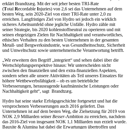
erklärt Brandtzæg. Mit der seit jeher besten TRI-Rate
(
T
otal
R
ecordable
I
njuries) von 2,6 sei das Unternehmen auf dem
besten Weg, sein 2020-Ziel von einer TRI-Rate unter 2,0 zu
erreichen. Langfristiges Ziel von Hydro sei jedoch ein wirklich
sicheres Arbeitsumfeld ohne jegliche Unfälle. Hydro zähle mit
seiner Strategie, bis 2020 kohlenstoffneutral zu operieren und mit
seinen ehrgeizigen Zielen für Nachhaltigkeit und verantwortliches,
ethisches Verhalten zu den besten Unternehmen in der gesamten
Metall- und Bergwerksindustrie, was Gesundheitsschutz, Sicherheit
und Umweltschutz sowie unternehmerische Verantwortung betrifft.
„Wir erweitern den Begriff „integriert“ und sehen dabei über die
Wertschöpfungsperspektive hinaus: Wir unterscheiden nicht
zwischen den finanziellen und den extra-finanziellen Aspekten,
sondern sehen alle unsere Aktivitäten als Teil unseres Einsatzes für
höhere Wettbewerbsfähigkeit – ob es um betriebliche
Verbesserungen, herausragende kaufmännische Leistungen oder
Nachhaltigkeit geht“, sagt Brandtzæg.
Hydro hat seine starke Erfolgsgeschichte fortgesetzt und hat die
versprochenen Verbesserungen auch 2016 geliefert. Das
Unternehmen ist auf dem besten Weg, die Zielsetzung für 2019 von
NOK 2,9 Milliarden seiner
Besser
-Ambition zu erreichen, nachdem
das 2016-Ziel von insgesamt NOK 1,1 Milliarden nun erzielt wurde.
Bauxite & Alumina hat dabei die Erwartungen übertroffen und