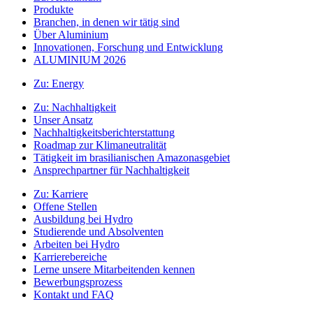
Produkte
Branchen, in denen wir tätig sind
Über Aluminium
Innovationen, Forschung und Entwicklung
ALUMINIUM 2026
Zu:
Energy
Zu:
Nachhaltigkeit
Unser Ansatz
Nachhaltigkeitsberichterstattung
Roadmap zur Klimaneutralität
Tätigkeit im brasilianischen Amazonasgebiet
Ansprechpartner für Nachhaltigkeit
Zu:
Karriere
Offene Stellen
Ausbildung bei Hydro
Studierende und Absolventen
Arbeiten bei Hydro
Karrierebereiche
Lerne unsere Mitarbeitenden kennen
Bewerbungsprozess
Kontakt und FAQ