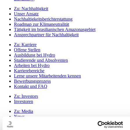
Zu:
Nachhaltigkeit
Unser Ansatz
Nachhaltigkeitsberichterstattung
Roadmap zur Klimaneutralität
Tätigkeit im brasilianischen Amazonasgebiet
Ansprechpartner für Nachhaltigkeit
Zu:
Karriere
Offene Stellen
Ausbildung bei Hydro
Studierende und Absolventen
Arbeiten bei Hydro
Karrierebereiche
Lerne unsere Mitarbeitenden kennen
Bewerbungsprozess
Kontakt und FAQ
Zu:
Investors
Investoren
Zu:
Media
News
Hydro auf einen Blick
Mediengalerie