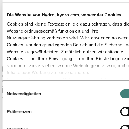
Zu:
Über Hydro
Das ist Hydro
Die Website von Hydro, hydro.com, verwendet Cookies.
Wichtige Industrien schaffen
Unser Zweck und unsere Werte
Cookies sind kleine Textdateien, die dazu beitragen, dass di
Unsere Strategie
Website ordnungsgemäß funktioniert und Ihre
Standorte in Österreich
Nutzungserfahrung verbessert wird. Wir verwenden notwend
Standorte in Deutschland
Standorte in der Schweiz
Cookies, um den grundlegenden Betrieb und die Sicherheit d
Publikationen
Website zu gewährleisten. Zusätzlich nutzen wir optionale
Beschaffung
Cookies — mit Ihrer Einwilligung — um Ihre Einstellungen zu
Berichte von Hydro
speichern, zu verstehen, wie die Website genutzt wird, und 
Zurück zum Hauptmenü
Inhalte oder Werbung zu personalisieren.
Einige Cookies werden von Drittanbietern gesetzt, deren Too
wir für Sicherheits‑, Analyse‑ oder Werbezwecke verwenden
Einwilligungsauswahl
Schließen
Diese Drittanbieter können die Informationen, die sie über Ih
Notwendigkeiten
Nutzung unserer Website sammeln, mit anderen Daten
Medien
kombinieren, die Sie ihnen bereitgestellt haben oder die sie ü
News
Präferenzen
Ihre Nutzung ihrer Dienste gesammelt haben. Der Drittanbiet
Hydro auf einen Blick
der für ein Drittanbieter‑Cookie verantwortlich ist, ist der
Mediengalerie
Verantwortliche für die Verarbeitung der durch dieses Cookie