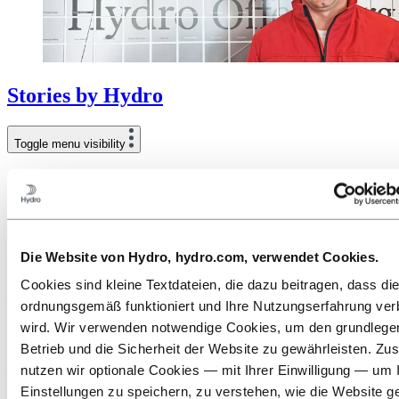
Stories
by
Hydro
Toggle menu visibility
Alle
Aluminium im Einsatz
Innovation und Technologie
Nachhaltigkeit
Menschen und Karriere
Recycling
Die Website von Hydro, hydro.com, verwendet Cookies.
Energie
Cookies sind kleine Textdateien, die dazu beitragen, dass di
Wir stellen vor: Alexander Müller,
ordnungsgemäß funktioniert und Ihre Nutzungserfahrung ver
wird. Wir verwenden notwendige Cookies, um den grundleg
Qualitätsmanager in Offenburg
Betrieb und die Sicherheit der Website zu gewährleisten. Zus
nutzen wir optionale Cookies — mit Ihrer Einwilligung — um 
29. Juli 2021
Einstellungen zu speichern, zu verstehen, wie die Website g