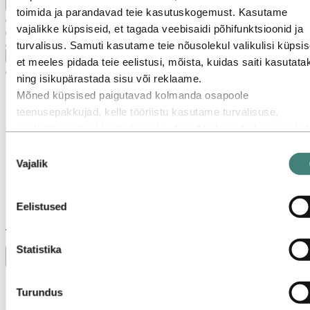
Tagasi peamenüüsse
toimida ja parandavad teie kasutuskogemust. Kasutame
vajalikke küpsiseid, et tagada veebisaidi põhifunktsioonid ja
turvalisus. Samuti kasutame teie nõusolekul valikulisi küpsis
Sulge
et meeles pidada teie eelistusi, mõista, kuidas saiti kasutata
ning isikupärastada sisu või reklaame.
Mõned küpsised paigutavad kolmanda osapoole
teenusepakkujad, kelle tööriistu kasutame turvalisuse,
analüütika või reklaamide jaoks. Need kolmandad osapooled
võivad kombineerida teavet, mis on kogutud teie kasutusest
Nõusoleku
meie veebisaidil, muu teabega, mida olete neile edastanud, v
Vajalik
valik
teabega, mille nad on kogunud teie kasutusest nende teenus
Kolmas osapool, kes on loetletud vastutavana kolmanda
Eelistused
osapoole küpsise eest, on vastava küpsisega kogutud
Stories
by
Hydro
isikuandmete vastutav töötleja. Nende kolmandate osapoolte
loetelu leiate allpool asuvast küpsisetabelist.
Statistika
Toggle menu visibility
Kõik
Turundus
Alumiinium kasutuses
Innovatsioon ja tehnoloogia