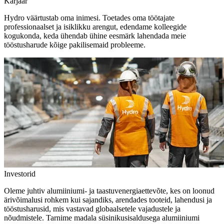
Karjäär
Hydro väärtustab oma inimesi. Toetades oma töötajate
professionaalset ja isiklikku arengut, edendame kolleegide
kogukonda, keda ühendab ühine eesmärk lahendada meie
tööstusharude kõige pakilisemaid probleeme.
Investorid
Oleme juhtiv alumiiniumi- ja taastuvenergiaettevõte, kes on loonud
ärivõimalusi rohkem kui sajandiks, arendades tooteid, lahendusi ja
tööstusharusid, mis vastavad globaalsetele vajadustele ja
nõudmistele. Tarnime madala süsinikusisaldusega alumiiniumi