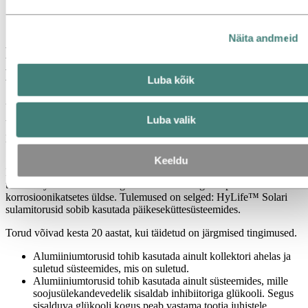
Jätkusuutlikus
inimesed ja karjäär
Näita andmeid
Eriline alumiiniumisulam
päikeseküttesüsteemidele
Luba kõik
24. aprill 2019
Luba valik
Veenduge, et valiksite õige alumiiniumisulami oma
päikeseküttesüsteemi kollektori ahelas kasutatavate torude jaoks.
Sulami HyLife™ Solar tööiga võib olla suisa 20 aastat.
Keeldu
Hydro ja Šveitsi Solartechnik Prüfung Forschung (SPF) on testinud
toodet HyLife™ Solar kõige karmimates kõrgetemperatuurilistes
korrosioonikatsetes üldse. Tulemused on selged: HyLife™ Solari
sulamitorusid sobib kasutada päikeseküttesüsteemides.
Torud võivad kesta 20 aastat, kui täidetud on järgmised tingimused.
Alumiiniumtorusid tohib kasutada ainult kollektori ahelas ja
suletud süsteemides, mis on suletud.
Alumiiniumtorusid tohib kasutada ainult süsteemides, mille
soojusülekandevedelik sisaldab inhibiitoriga glükooli. Segus
sisalduva glükooli kogus peab vastama tootja juhistele.