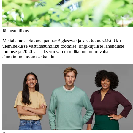
Jätkusuutlikus
Me tahame anda oma panuse õiglasesse ja keskkonnasäästlikku
üleminekusse vastutustundliku tootmise, ringikujuliste lahenduste
loomise ja 2050. aastaks või varem nulltalumiiniumivaba
alumiiniumi tootmise kaudu.