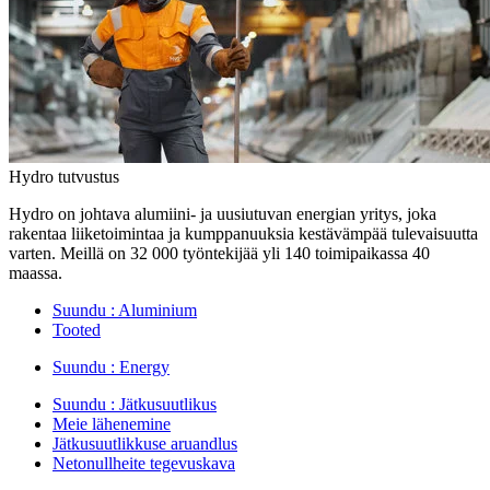
Hydro tutvustus
Hydro on johtava alumiini- ja uusiutuvan energian yritys, joka
rakentaa liiketoimintaa ja kumppanuuksia kestävämpää tulevaisuutta
varten. Meillä on 32 000 työntekijää yli 140 toimipaikassa 40
maassa.
Suundu :
Aluminium
Tooted
Suundu :
Energy
Suundu :
Jätkusuutlikus
Meie lähenemine
Jätkusuutlikkuse aruandlus
Netonullheite tegevuskava