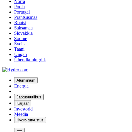
Norra
Poola
Portugal
Prantsusmaa
Rootsi
Saksamaa
Slovakkia
Soome
Šveits
Taani
Ungari
Ühendkuningriik
Alumiinium
Energia
Jätkusuutlikus
Karjäär
Investorid
Meedia
Hydro tutvustus