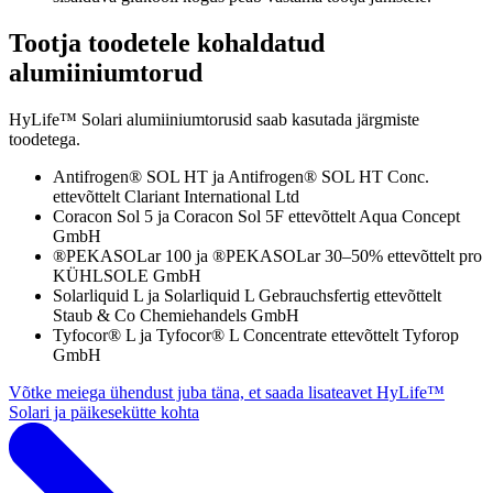
Tootja toodetele kohaldatud
alumiiniumtorud
HyLife™ Solari alumiiniumtorusid saab kasutada järgmiste
toodetega.
Antifrogen® SOL HT ja Antifrogen® SOL HT Conc.
ettevõttelt Clariant International Ltd
Coracon Sol 5 ja Coracon Sol 5F ettevõttelt Aqua Concept
GmbH
®PEKASOLar 100 ja ®PEKASOLar 30–50% ettevõttelt pro
KÜHLSOLE GmbH
Solarliquid L ja Solarliquid L Gebrauchsfertig ettevõttelt
Staub & Co Chemiehandels GmbH
Tyfocor® L ja Tyfocor® L Concentrate ettevõttelt Tyforop
GmbH
Võtke meiega ühendust juba täna, et saada lisateavet HyLife™
Solari ja päikesekütte kohta