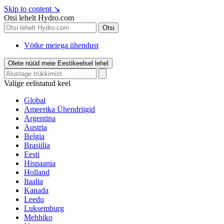
Skip to content
↘
Otsi lehelt Hydro.com
Otsi
Vötke meiega ühendust
Olete nüüd meie Eestikeelsel lehel
Valige eelistatud keel
Global
Ameerika Ühendriigid
Argentina
Austria
Belgia
Brasiilia
Eesti
Hispaania
Holland
Itaalia
Kanada
Leedu
Luksemburg
Mehhiko