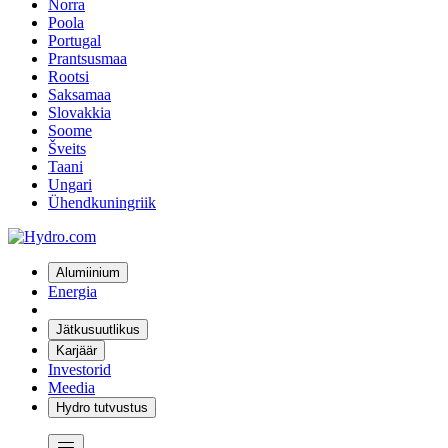
Norra
Poola
Portugal
Prantsusmaa
Rootsi
Saksamaa
Slovakkia
Soome
Šveits
Taani
Ungari
Ühendkuningriik
Alumiinium
Energia
Jätkusuutlikus
Karjäär
Investorid
Meedia
Hydro tutvustus