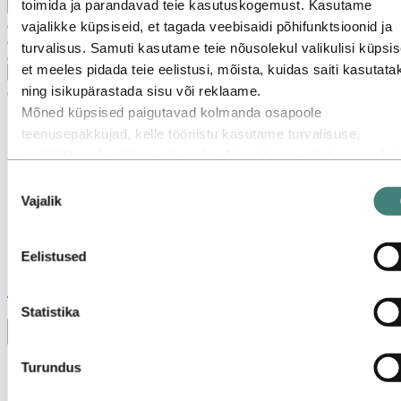
toimida ja parandavad teie kasutuskogemust. Kasutame
Tagasi peamenüüsse
vajalikke küpsiseid, et tagada veebisaidi põhifunktsioonid ja
turvalisus. Samuti kasutame teie nõusolekul valikulisi küpsis
et meeles pidada teie eelistusi, mõista, kuidas saiti kasutata
Sulge
ning isikupärastada sisu või reklaame.
Mõned küpsised paigutavad kolmanda osapoole
teenusepakkujad, kelle tööriistu kasutame turvalisuse,
analüütika või reklaamide jaoks. Need kolmandad osapooled
võivad kombineerida teavet, mis on kogutud teie kasutusest
Nõusoleku
meie veebisaidil, muu teabega, mida olete neile edastanud, v
Vajalik
valik
teabega, mille nad on kogunud teie kasutusest nende teenus
Kolmas osapool, kes on loetletud vastutavana kolmanda
Eelistused
osapoole küpsise eest, on vastava küpsisega kogutud
Stories
by
Hydro
isikuandmete vastutav töötleja. Nende kolmandate osapoolte
loetelu leiate allpool asuvast küpsisetabelist.
Statistika
Toggle menu visibility
Turundus
Kõik
Alumiinium kasutuses
Innovatsioon ja tehnoloogia