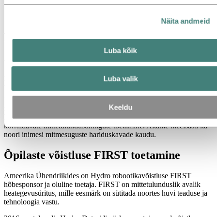
Jätkusuutlikus
inimesed ja karjäär
Näita andmeid
Hydro toetab teadust ja haridust
Luba kõik
24. aprill 2019
Hydro usub panustamises kogukondadesse, kus ta tegutseb.
Luba valik
Haridusse investeerimine on selleks üks võimalus.
Hydro on üleilmne ettevõte, kuid julgustame töötajaid näitama üles
Keeldu
initsiatiivi ja osalema tegevustes, mis aitavad nende kohalikke
kogukondi. Selline tegevus on muu hulgas kogukonnas üritusi
korraldavate mittetulundusühingute toetamine. Aitame meelsasti ka
noori inimesi mitmesuguste hariduskavade kaudu.
Õpilaste võistluse FIRST toetamine
Ameerika Ühendriikides on Hydro robootikavõistluse FIRST
hõbesponsor ja oluline toetaja. FIRST on mittetulunduslik avalik
heategevusüritus, mille eesmärk on sütitada noortes huvi teaduse ja
tehnoloogia vastu.