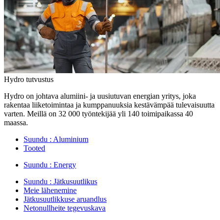
Hydro tutvustus
Hydro on johtava alumiini- ja uusiutuvan energian yritys, joka
rakentaa liiketoimintaa ja kumppanuuksia kestävämpää tulevaisuutta
varten. Meillä on 32 000 työntekijää yli 140 toimipaikassa 40
maassa.
Suundu :
Aluminium
Tooted
Suundu :
Energy
Suundu :
Jätkusuutlikus
Meie lähenemine
Jätkusuutlikkuse aruandlus
Netonullheite tegevuskava