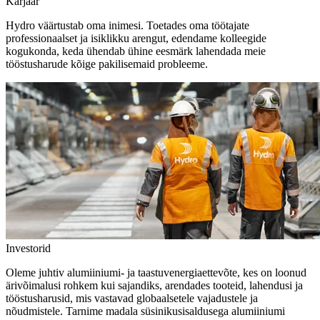
Karjäär
Hydro väärtustab oma inimesi. Toetades oma töötajate
professionaalset ja isiklikku arengut, edendame kolleegide
kogukonda, keda ühendab ühine eesmärk lahendada meie
tööstusharude kõige pakilisemaid probleeme.
Investorid
Oleme juhtiv alumiiniumi- ja taastuvenergiaettevõte, kes on loonud
ärivõimalusi rohkem kui sajandiks, arendades tooteid, lahendusi ja
tööstusharusid, mis vastavad globaalsetele vajadustele ja
nõudmistele. Tarnime madala süsinikusisaldusega alumiiniumi