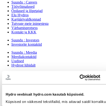
Suundu :
Careers
Töövõimalused
Õpilased ja lõpetajad
Elu Hydros
Karjäärivaldkonnad
Tutvuge meie inimestega
Värbamisprotsess
Kontakt ja KKK
Suundu :
Investors
Investorite kontaktid
Suundu :
Meedia
Meediakontaktid
Uudised
Hydrost lühidalt
Suundu :
Hydro tutvustus
Hydro kohta
Olulised tööstusharud
Meie strateegia
Meie asukohad Eestis
Hydro veebisait hydro.com kasutab küpsiseid.
Hanked
Hüdro lood
Küpsised on väikesed tekstifailid, mis aitavad saidil korralikul