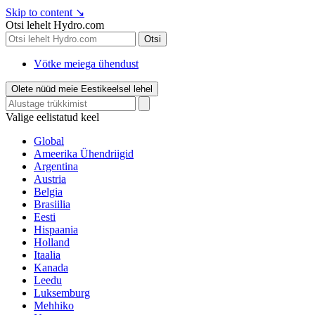
Skip to content
↘
Otsi lehelt Hydro.com
Otsi
Vötke meiega ühendust
Olete nüüd meie Eestikeelsel lehel
Valige eelistatud keel
Global
Ameerika Ühendriigid
Argentina
Austria
Belgia
Brasiilia
Eesti
Hispaania
Holland
Itaalia
Kanada
Leedu
Luksemburg
Mehhiko