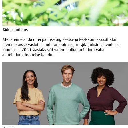
Jätkusuutlikus
Me tahame anda oma panuse õiglasesse ja keskkonnasäästlikku
üleminekusse vastutustundliku tootmise, ringikujuliste lahenduste
loomise ja 2050. aastaks või varem nulltalumiiniumivaba
alumiiniumi tootmise kaudu.