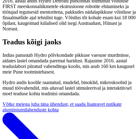
2016. aastal andis Hydro Detroidi piirkonnas toimunud võistluse
FIRST meeskonnaliikmetele ekstrusioone robotite ehitamiseks ja
töötajad tegutsesid mentoritena, pakkudes nädalapikkuse võistluse ja
finaalmatšide ajal tehnilist tuge. Võistlus tõi kohale enam kui 18 000
õpilast, kaugeimad külalised olid isegi Austraaliast, Hiinast ja
Norrast.
Teadus kõigi jaoks
Indias panustab Hydro põlvkondade pikkuse vaesuse murdmisse,
aidates lastel omandada paremat haridust. Rajasime 2016. aastal
teaduslabori piiratud vahenditega koolis, mis asub 160 km kaugusel
meie Pune tootmistehasest.
Hydro andis koolile raamatud, mudelid, binoklid, mikroskoobid ja
muud töövahendid, mis aitavad lastel stimuleerival ja interaktiivsel
moel teaduse kohta teadmisi omandada.
Võtke meiega juba täna ühendust, et saada lisateavet nutikate
alumiiniumilahenduste kohta