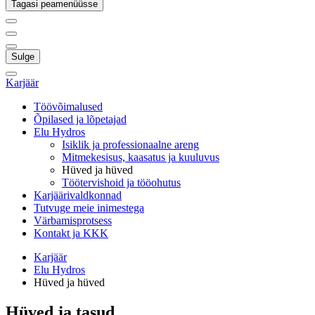
Tagasi peamenüüsse
Sulge
Karjäär
Töövõimalused
Õpilased ja lõpetajad
Elu Hydros
Isiklik ja professionaalne areng
Mitmekesisus, kaasatus ja kuuluvus
Hüved ja hüved
Töötervishoid ja tööohutus
Karjäärivaldkonnad
Tutvuge meie inimestega
Värbamisprotsess
Kontakt ja KKK
Karjäär
Elu Hydros
Hüved ja hüved
Hüved ja tasud