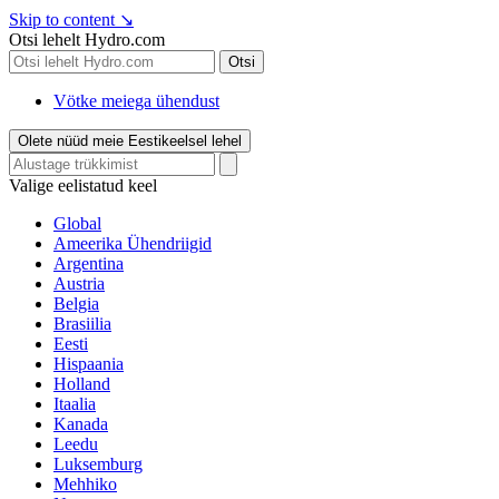
Skip to content
↘
Otsi lehelt Hydro.com
Otsi
Vötke meiega ühendust
Olete nüüd meie Eestikeelsel lehel
Valige eelistatud keel
Global
Ameerika Ühendriigid
Argentina
Austria
Belgia
Brasiilia
Eesti
Hispaania
Holland
Itaalia
Kanada
Leedu
Luksemburg
Mehhiko