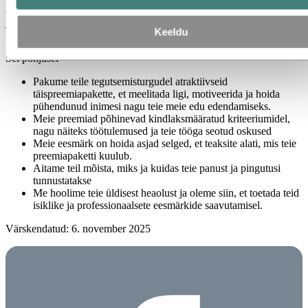
eristav, ühendades rahalised preemiad kasvuvõimaluste, tunnustuse
ja muude oluliste hüvedega, mis muudavad olukorda nii praegu kui
Keeldu
ka tulevikus.
Sel põhjusel
Pakume teile tegutsemisturgudel atraktiivseid
täispreemiapakette, et meelitada ligi, motiveerida ja hoida
pühendunud inimesi nagu teie meie edu edendamiseks.
Meie preemiad põhinevad kindlaksmääratud kriteeriumidel,
nagu näiteks töötulemused ja teie tööga seotud oskused
Meie eesmärk on hoida asjad selged, et teaksite alati, mis teie
preemiapaketti kuulub.
Aitame teil mõista, miks ja kuidas teie panust ja pingutusi
tunnustatakse
Me hoolime teie üldisest heaolust ja oleme siin, et toetada teid
isiklike ja professionaalsete eesmärkide saavutamisel.
Värskendatud: 6. november 2025