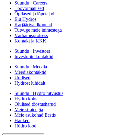
Suundu :
Careers
Töövõimalused
Õpilased ja lõpetajad
Elu Hydros
Karjäärivaldkonnad
Tutvuge meie inimestega
Värbamisprotsess
Kontakt ja KKK
Suundu :
Investors
Investorite kontaktid
Suundu :
Meedia
Meediakontaktid
Uudised
Hydrost lühidalt
Suundu :
Hydro tutvustus
Hydro kohta
Olulised tööstusharud
Meie strateegia
Meie asukohad Eestis
Hanked
Hüdro lood