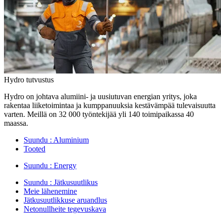
Hydro tutvustus
Hydro on johtava alumiini- ja uusiutuvan energian yritys, joka
rakentaa liiketoimintaa ja kumppanuuksia kestävämpää tulevaisuutta
varten. Meillä on 32 000 työntekijää yli 140 toimipaikassa 40
maassa.
Suundu :
Aluminium
Tooted
Suundu :
Energy
Suundu :
Jätkusuutlikus
Meie lähenemine
Jätkusuutlikkuse aruandlus
Netonullheite tegevuskava