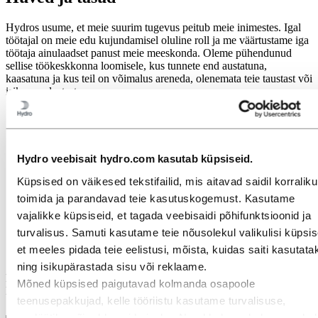
Hydros usume, et meie suurim tugevus peitub meie inimestes. Igal
töötajal on meie edu kujundamisel oluline roll ja me väärtustame iga
töötaja ainulaadset panust meie meeskonda. Oleme pühendunud
sellise töökeskkonna loomisele, kus tunnete end austatuna,
kaasatuna ja kus teil on võimalus areneda, olenemata teie taustast või
isikuomadustest.
Hydro veebisait hydro.com kasutab küpsiseid.
Küpsised on väikesed tekstifailid, mis aitavad saidil korralikul
toimida ja parandavad teie kasutuskogemust. Kasutame
vajalikke küpsiseid, et tagada veebisaidi põhifunktsioonid ja
turvalisus. Samuti kasutame teie nõusolekul valikulisi küpsis
et meeles pidada teie eelistusi, mõista, kuidas saiti kasutata
Seepärast põhineb meie töötasustamise filosoofia turu
ning isikupärastada sisu või reklaame.
konkurentsivõimel, läbipaistvusel, tulemuslikkusel ja terviklikul
Mõned küpsised paigutavad kolmanda osapoole
lähenemisel, mis arvestab teie kui töötaja üldist heaolu ja arengut.
teenusepakkujad, kelle tööriistu kasutame turvalisuse,
analüütika või reklaamide jaoks. Need kolmandad osapooled