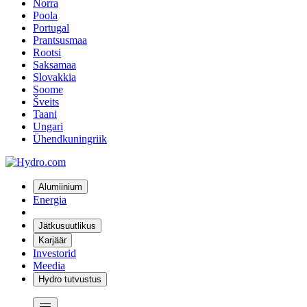
Norra
Poola
Portugal
Prantsusmaa
Rootsi
Saksamaa
Slovakkia
Soome
Šveits
Taani
Ungari
Ühendkuningriik
Alumiinium
Energia
Jätkusuutlikus
Karjäär
Investorid
Meedia
Hydro tutvustus