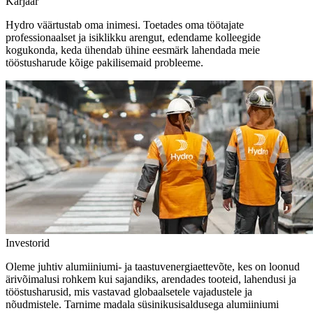
Karjäär
Hydro väärtustab oma inimesi. Toetades oma töötajate
professionaalset ja isiklikku arengut, edendame kolleegide
kogukonda, keda ühendab ühine eesmärk lahendada meie
tööstusharude kõige pakilisemaid probleeme.
Investorid
Oleme juhtiv alumiiniumi- ja taastuvenergiaettevõte, kes on loonud
ärivõimalusi rohkem kui sajandiks, arendades tooteid, lahendusi ja
tööstusharusid, mis vastavad globaalsetele vajadustele ja
nõudmistele. Tarnime madala süsinikusisaldusega alumiiniumi