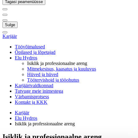
Tagasi peamenüüsse
Sulge
Karjäär
Töövõimalused
Õpilased ja lõpetajad
Elu Hydros
Isiklik ja professionaalne areng
Mitmekesisus, kaasatus ja kuuluvus
Hüved ja hüved
Töötervishoid ja tööohutus
Karjäärivaldkonnad
Tutvuge meie inimestega
Värbamisprotsess
Kontakt ja KKK
Karjäär
Elu Hydros
Isiklik ja professionaalne areng
Isiklik ja professionaalne areng