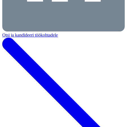
Otsi ja kandideeri töökohtadele