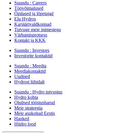
Suundu :
Careers
Töövõimalused
Õpilased ja lõpetajad
Elu Hydros
Karjäärivaldkonnad
Tutvuge meie inimestega
Värbamisprotsess
Kontakt ja KKK
Suundu :
Investors
Investorite kontaktid
Suundu :
Meedia
Meediakontaktid
Uudised
Hydrost lühidalt
Suundu :
Hydro tutvustus
Hydro kohta
Olulised tööstusharud
Meie strateegia
Meie asukohad Eestis
Hanked
Hüdro lood