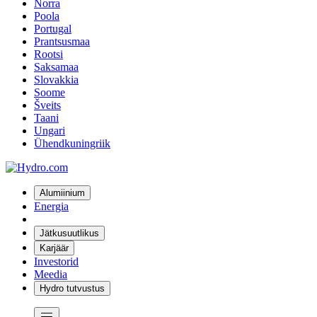
Norra
Poola
Portugal
Prantsusmaa
Rootsi
Saksamaa
Slovakkia
Soome
Šveits
Taani
Ungari
Ühendkuningriik
Alumiinium
Energia
Jätkusuutlikus
Karjäär
Investorid
Meedia
Hydro tutvustus