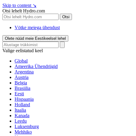
Skip to content
↘
Otsi lehelt Hydro.com
Otsi
Vötke meiega ühendust
Olete nüüd meie Eestikeelsel lehel
Valige eelistatud keel
Global
Ameerika Ühendriigid
Argentina
Austria
Belgia
Brasiilia
Eesti
Hispaania
Holland
Itaalia
Kanada
Leedu
Luksemburg
Mehhiko