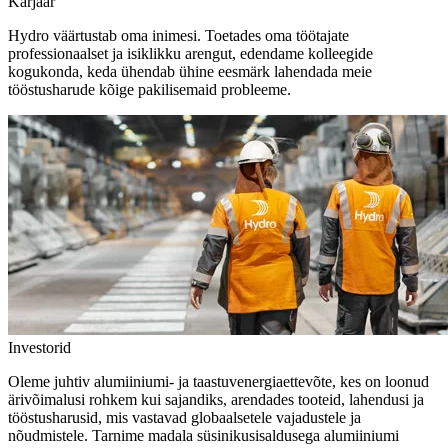
Karjäär
Hydro väärtustab oma inimesi. Toetades oma töötajate
professionaalset ja isiklikku arengut, edendame kolleegide
kogukonda, keda ühendab ühine eesmärk lahendada meie
tööstusharude kõige pakilisemaid probleeme.
Investorid
Oleme juhtiv alumiiniumi- ja taastuvenergiaettevõte, kes on loonud
ärivõimalusi rohkem kui sajandiks, arendades tooteid, lahendusi ja
tööstusharusid, mis vastavad globaalsetele vajadustele ja
nõudmistele. Tarnime madala süsinikusisaldusega alumiiniumi