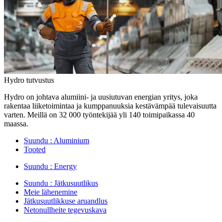
Hydro tutvustus
Hydro on johtava alumiini- ja uusiutuvan energian yritys, joka
rakentaa liiketoimintaa ja kumppanuuksia kestävämpää tulevaisuutta
varten. Meillä on 32 000 työntekijää yli 140 toimipaikassa 40
maassa.
Suundu :
Aluminium
Tooted
Suundu :
Energy
Suundu :
Jätkusuutlikus
Meie lähenemine
Jätkusuutlikkuse aruandlus
Netonullheite tegevuskava