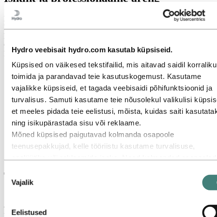
Meie eesmärk on luua elujõulisemaid ühiskondi, arendades
loodusvarasid uuenduslikel ja tõhusatel viisidel toodeteks ja
lahendusteks. Me muudame alumiiniumimaailma, et pakkuda vähese
CO2-emissiooniga ja taaskasutatud alumiiniumi, mis on maailma
Hydro veebisait hydro.com kasutab küpsiseid.
kiire arengu jaoks ülioluline.
Küpsised on väikesed tekstifailid, mis aitavad saidil korralikul
toimida ja parandavad teie kasutuskogemust. Kasutame
vajalikke küpsiseid, et tagada veebisaidi põhifunktsioonid ja
turvalisus. Samuti kasutame teie nõusolekul valikulisi küpsis
et meeles pidada teie eelistusi, mõista, kuidas saiti kasutata
ning isikupärastada sisu või reklaame.
Mõned küpsised paigutavad kolmanda osapoole
teenusepakkujad, kelle tööriistu kasutame turvalisuse,
analüütika või reklaamide jaoks. Need kolmandad osapooled
võivad kombineerida teavet, mis on kogutud teie kasutusest
Nõusoleku
Teie kasv, meie prioriteet
meie veebisaidil, muu teabega, mida olete neile edastanud, v
Vajalik
valik
teabega, mille nad on kogunud teie kasutusest nende teenus
Soovime, et teie karjäär oleks edukas, pühendudes samal ajal
Kolmas osapool, kes on loetletud vastutavana kolmanda
alumiiniumitööstuse muutmisele. Meie elav õppimiskultuur tugineb
Eelistused
uudishimule ja koostööle, pakkudes teile palju võimalusi. Olenemata
osapoole küpsise eest, on vastava küpsisega kogutud