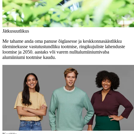
Jätkusuutlikus
Me tahame anda oma panuse õiglasesse ja keskkonnasäästlikku
üleminekusse vastutustundliku tootmise, ringikujuliste lahenduste
loomise ja 2050. aastaks või varem nulltalumiiniumivaba
alumiiniumi tootmise kaudu.