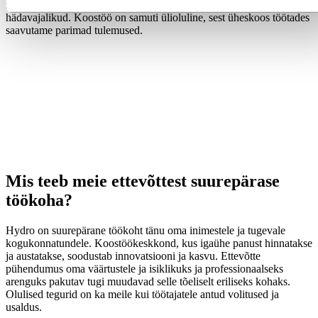
ning ohutuse tagamist – kõik need on elujõulise kogukonna jaoks
hädavajalikud.
Koostöö on samuti ülioluline, sest üheskoos töötades
saavutame parimad tulemused.
Mis teeb meie ettevõttest suurepärase
töökoha?
Hydro on suurepärane töökoht tänu oma inimestele ja tugevale
kogukonnatundele. Koostöökeskkond, kus igaühe panust hinnatakse
ja austatakse, soodustab innovatsiooni ja kasvu. Ettevõtte
pühendumus oma väärtustele ja isiklikuks ja professionaalseks
arenguks pakutav tugi muudavad selle tõeliselt eriliseks kohaks.
Olulised tegurid on ka meile kui töötajatele antud volitused ja
usaldus.