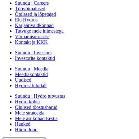
Suundu :
Careers
Töövõimalused
Õpilased ja lõpetajad
Elu Hydros
Karjäärivaldkonnad
Tutvuge meie inimestega
Värbamisprotsess
Kontakt ja KKK
Suundu :
Investors
Investorite kontaktid
Suundu :
Meedia
Meediakontaktid
Uudised
Hydrost lühidalt
Suundu :
Hydro tutvustus
Hydro kohta
Olulised tööstusharud
Meie strateegia
Meie asukohad Eestis
Hanked
Hüdro lood