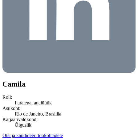
Camila
Roll:
Paralegal analüütik
Asukoht:
Rio de Janeiro, Brasiilia
Karjäärivaldkond:
Õiguslik
Otsi ja kandideeri töökohtadele