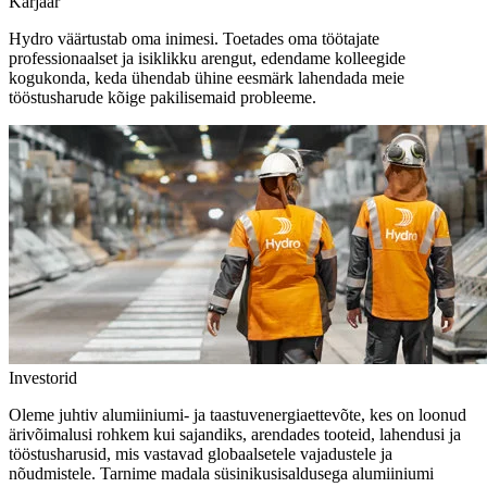
Karjäär
Hydro väärtustab oma inimesi. Toetades oma töötajate
professionaalset ja isiklikku arengut, edendame kolleegide
kogukonda, keda ühendab ühine eesmärk lahendada meie
tööstusharude kõige pakilisemaid probleeme.
Investorid
Oleme juhtiv alumiiniumi- ja taastuvenergiaettevõte, kes on loonud
ärivõimalusi rohkem kui sajandiks, arendades tooteid, lahendusi ja
tööstusharusid, mis vastavad globaalsetele vajadustele ja
nõudmistele. Tarnime madala süsinikusisaldusega alumiiniumi