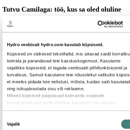
Tutvu Camilaga: töö, kus sa oled oluline
Camila on kontoris tuntud kui kaastundlik kolleeg, kes toetab
koostööd ja meeskonnatööd ning ei karda oma arvamust avaldada ja
olemasolevat olukorda muuta. Ta kehastab Hydro põhiväärtusi oma
pühendumuse kaudu tervislikule töökeskkonnale ja oma aja kaudu,
mis on investeeritud kohaliku kogukonna vastupanuvõime
Hydro veebisait hydro.com kasutab küpsiseid.
suurendamisse.
Küpsised on väikesed tekstifailid, mis aitavad saidil korralikul
toimida ja parandavad teie kasutuskogemust. Kasutame
vajalikke küpsiseid, et tagada veebisaidi põhifunktsioonid ja
turvalisus. Samuti kasutame teie nõusolekul valikulisi küpsis
et meeles pidada teie eelistusi, mõista, kuidas saiti kasutata
ning isikupärastada sisu või reklaame.
Mõned küpsised paigutavad kolmanda osapoole
teenusepakkujad, kelle tööriistu kasutame turvalisuse,
analüütika või reklaamide jaoks. Need kolmandad osapooled
võivad kombineerida teavet, mis on kogutud teie kasutusest
Nõusoleku
Lisaks oma tööle paralegal-analüütikuna Hydros veedab Camila
meie veebisaidil, muu teabega, mida olete neile edastanud, v
Vajalik
märkimisväärselt aega vabatahtlikuna. Ta juhib projekti nimega
valik
„Contruindo Futuros” (Tuleviku loomine), kus ta juhendab Rio de