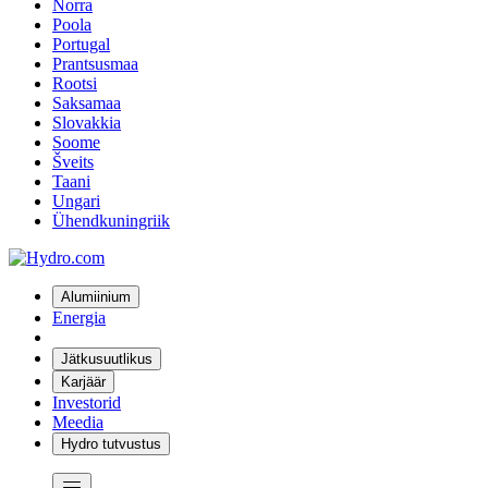
Norra
Poola
Portugal
Prantsusmaa
Rootsi
Saksamaa
Slovakkia
Soome
Šveits
Taani
Ungari
Ühendkuningriik
Alumiinium
Energia
Jätkusuutlikus
Karjäär
Investorid
Meedia
Hydro tutvustus