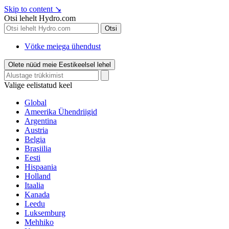
Skip to content
↘
Otsi lehelt Hydro.com
Otsi
Vötke meiega ühendust
Olete nüüd meie Eestikeelsel lehel
Valige eelistatud keel
Global
Ameerika Ühendriigid
Argentina
Austria
Belgia
Brasiilia
Eesti
Hispaania
Holland
Itaalia
Kanada
Leedu
Luksemburg
Mehhiko