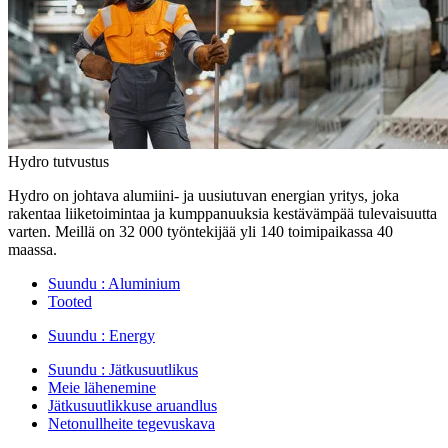
Hydro tutvustus
Hydro on johtava alumiini- ja uusiutuvan energian yritys, joka
rakentaa liiketoimintaa ja kumppanuuksia kestävämpää tulevaisuutta
varten. Meillä on 32 000 työntekijää yli 140 toimipaikassa 40
maassa.
Suundu :
Aluminium
Tooted
Suundu :
Energy
Suundu :
Jätkusuutlikus
Meie lähenemine
Jätkusuutlikkuse aruandlus
Netonullheite tegevuskava