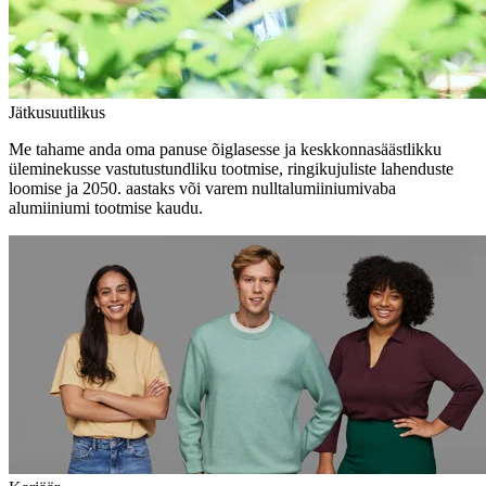
Jätkusuutlikus
Me tahame anda oma panuse õiglasesse ja keskkonnasäästlikku
üleminekusse vastutustundliku tootmise, ringikujuliste lahenduste
loomise ja 2050. aastaks või varem nulltalumiiniumivaba
alumiiniumi tootmise kaudu.