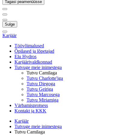
Tagasi peamenüüsse
Sulge
Karjäär
Töövõimalused
Õpilased ja lõpetajad
Elu Hydros
Karjäärivaldkonnad
Tutvuge meie inimestega
Tutvu Camilaga
Tutvu Charlotte'iga
Tutvu Diegoga
Tutvu Geiriga
Tutvu Marcosega
Tutvu Miriamiga
Värbamisprotsess
Kontakt ja KKK
Karjäär
Tutvuge meie inimestega
Tutvu Camilaga